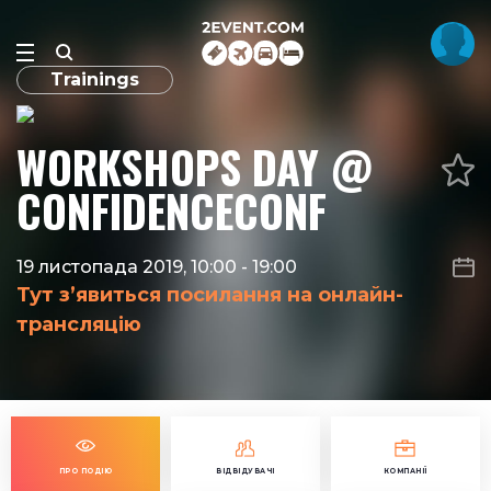
Trainings
WORKSHOPS DAY @
CONFIDENCECONF
19 листопада 2019, 10:00
-
19:00
Тут з’явиться посилання на онлайн-
трансляцію
ПРО ПОДІЮ
ВІДВІДУВАЧІ
КОМПАНІЇ