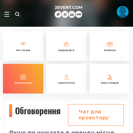
ПРО ПОДІЮ
ВІДВІДУВАЧІ
КОМПАНІЇ
ОБГОВОРЕННЯ
GAMIFICATION
ПЛАН ПОЇЗДКИ
Обговорення
Чат для
проектору
Якщо ви шукаєте в оренду місце