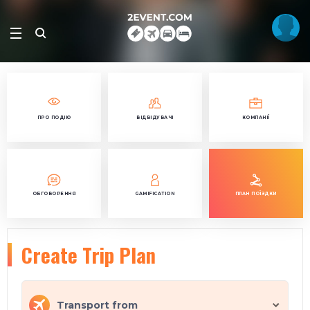
ПРО ПОДІЮ
ВІДВІДУВАЧІ
КОМПАНІЇ
ОБГОВОРЕННЯ
GAMIFICATION
ПЛАН ПОЇЗДКИ
Create Trip Plan
Transport from