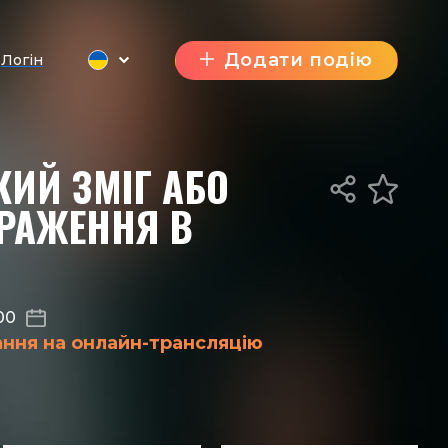
Додати подію
Логін
КИЙ ЗМІГ АБО
БРАЖЕННЯ В
00
ання на онлайн-трансляцію