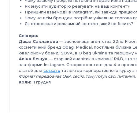
Чому вашому профілю потрібна інтерактивна подача
Як змусити аудиторію реагувати на ваш контент?
Принципи взаємодії в Instagram, які завжди працюю
Чому не всім брендам потрібна унікальна торгова п
Як створювати рекламний контент, який не бісить?
Спікери:
Даша Саклакова
— засновниця агентства 22nd Floor, 
косметичний бренд Obagi Medical, постільна білизна L
ювелірному бренді SOVA, в O bag Ukraine та першому 
Аліна Лещук
— старший аналітик в компанії R&D, що 
платформи Instagram.
Створює контент для 4-х проектів
статей для
cossa.ru
та лектор корпоративного курсу з 
Формат передбачає Q&A сесію, тому готуй свої питання.
Коли:
11 грудня
О котрій:
19:00
Локація:
Coworking Platforma, БЦ Leonardo, вул. Богд
Вартість:
250 грн та 300 грн в день події — квиток дл
400 грн та 500 грн в день події — квиток для двох