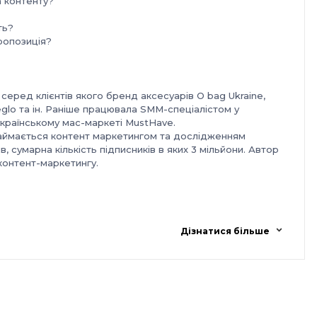
 контенту?
ть?
ропозиція?
серед клієнтів якого бренд аксесуарів O bag Ukraine,
eglo та ін. Раніше працювала SMM-спеціалістом у
українському мас-маркеті MustHave.
займається контент маркетингом та дослідженням
, сумарна кількість підписників в яких 3 мільйони. Автор
контент-маркетингу.
ана Хмельницького, 17/52
я одного,
Дізнатися більше