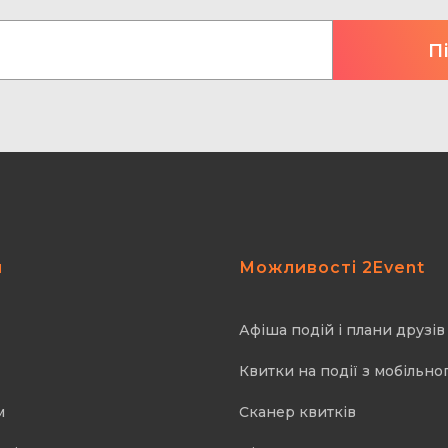
я
Можливості 2Event
Афіша подій і плани друзів
Квитки на події з мобільно
м
Cканер квитків