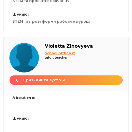
STEM та проєктне навчання
Шукаю:
STEM та ігрові форми роботи на уроці
Violetta Zinovyeva
School “Athens”
tutor, teacher
Призначити зустріч
About me:
-
Шукаю:
-