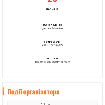
івентів
компанія:
Ідея на Мільйон
телефон:
+380672334422
пошта:
ideamillionua@gmail.com
Події
організатора
13 June