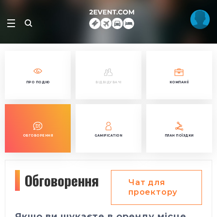
ПРО ПОДІЮ
ВІДВІДУВАЧІ
КОМПАНІЇ
ОБГОВОРЕННЯ
GAMIFICATION
ПЛАН ПОЇЗДКИ
Обговорення
Чат для
проектору
Якщо ви шукаєте в оренду місце