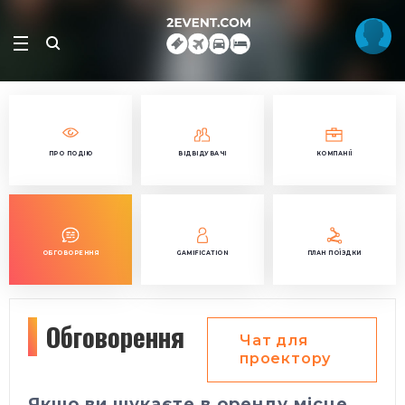
ПРО ПОДІЮ
ВІДВІДУВАЧІ
КОМПАНІЇ
ОБГОВОРЕННЯ
GAMIFICATION
ПЛАН ПОЇЗДКИ
Обговорення
Чат для
проектору
Якщо ви шукаєте в оренду місце