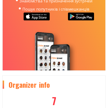
Знайомства та призначення зустрічей
Пошук попутників і співмешканців
Organizer
info
7