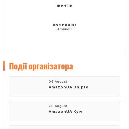
івентів
компанія:
AroundB
Події
організатора
06 August
AmazonUA Dnipro
20 August
AmazonUA Kyiv