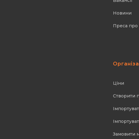
Вакансії
Новини
Преса про
Організ
Ціни
Створити 
Імпортуват
Імпортуват
Замовити 