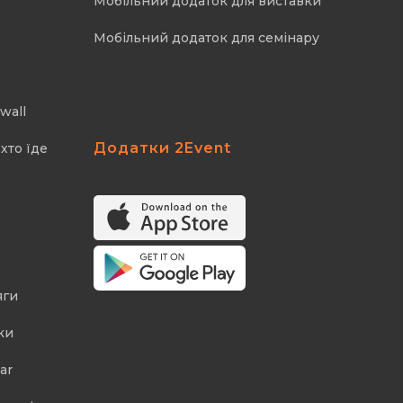
Мобільний додаток для виставки
Мобільний додаток для семінару
wall
Додатки 2Event
хто їде
яги
ки
ar