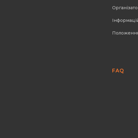
Організат
Інформаці
Положенн
FAQ