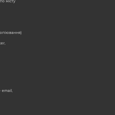
по місту
копіювання)
er,
 email,