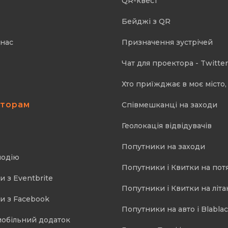
QR-квест
Бейджі з QR
 нас
Призначення зустрічей
Чат для проектора - Twitter
Хто приїжджає в моє місто, 
аторам
Співмешканці на заходи
Геолокація відвідувачів
Попутники на заходи
подію
Попутники і Квитки на пот
и з Eventbrite
Попутники і Квитки на літа
и з Facebook
Попутники на авто і Blablac
мобільний додаток