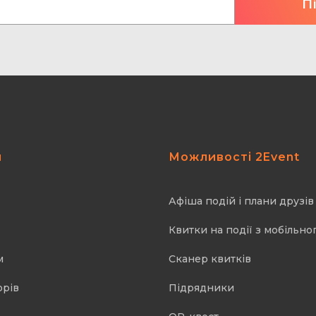
я
Можливості 2Event
Афіша подій і плани друзів
Квитки на події з мобільно
м
Cканер квитків
орів
Підрядники