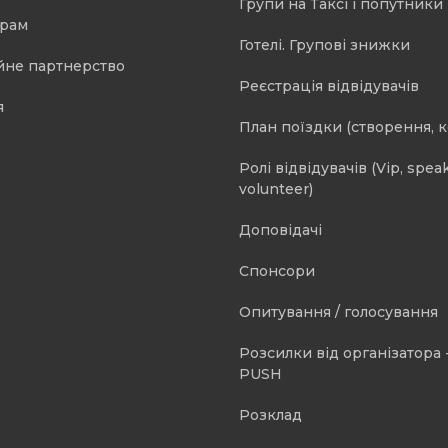
Групи на Таксі і попутники 
орам
Готелі. Групові знижки
йне партнерство
Реєстрація відвідувачів
я
План поїздки (створення, 
Ролі відвідувачів (Vip, speak
volunteer)
Доповідачі
Спонсори
Опитування / голосування
Розсилки від організатора -
PUSH
Розклад