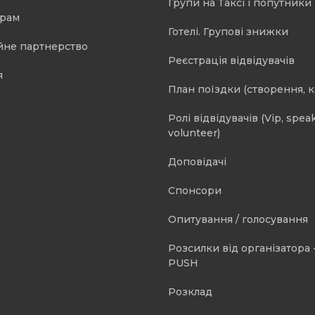
Групи на Таксі і попутники 
орам
Готелі. Групові знижки
йне партнерство
Реєстрація відвідувачів
я
План поїздки (створення, 
Ролі відвідувачів (Vip, speak
volunteer)
Доповідачі
Спонсори
Опитування / голосування
Розсилки від організатора -
PUSH
Розклад