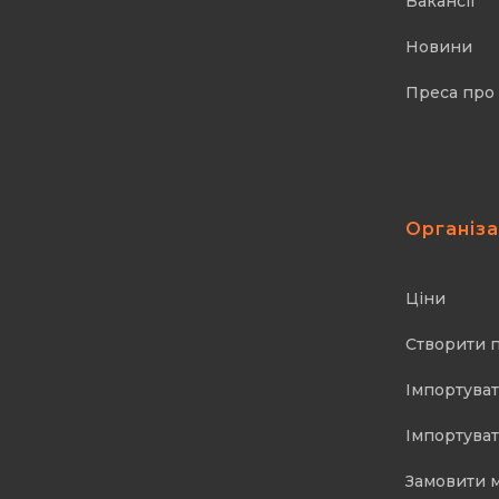
Вакансії
Новини
Преса про
Організ
Ціни
Створити 
Імпортуват
Імпортуват
Замовити 