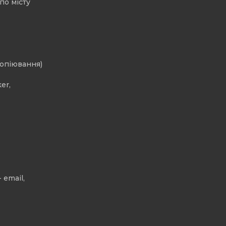
по місту
копіювання)
er,
 email,