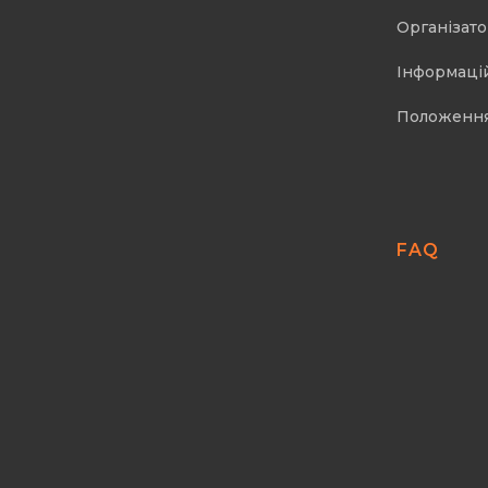
Організат
Інформаці
Положенн
FAQ