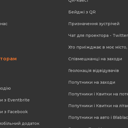
QR-квест
Бейджі з QR
 нас
Призначення зустрічей
Чат для проектора - Twitter
Хто приїжджає в моє місто, 
аторам
Співмешканці на заходи
Геолокація відвідувачів
Попутники на заходи
подію
Попутники і Квитки на пот
и з Eventbrite
Попутники і Квитки на літа
и з Facebook
Попутники на авто і Blablac
мобільний додаток