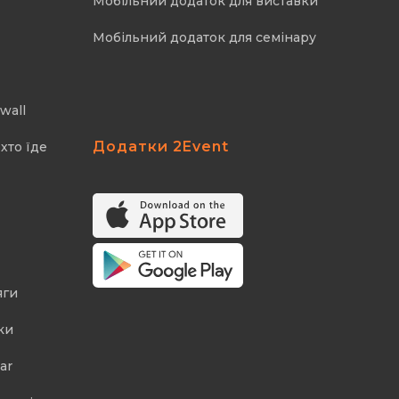
Мобільний додаток для виставки
Мобільний додаток для семінару
wall
Додатки 2Event
хто їде
яги
ки
ar