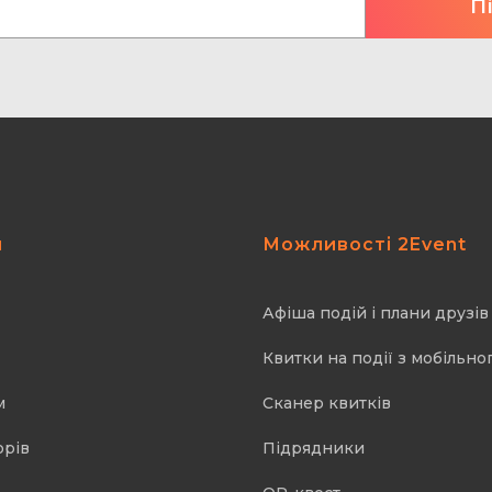
я
Можливості 2Event
Афіша подій і плани друзів
Квитки на події з мобільно
м
Cканер квитків
орів
Підрядники