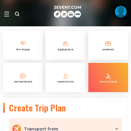
ПРО ПОДІЮ
ВІДВІДУВАЧІ
КОМПАНІЇ
ОБГОВОРЕННЯ
GAMIFICATION
ПЛАН ПОЇЗДКИ
Create Trip Plan
Transport from