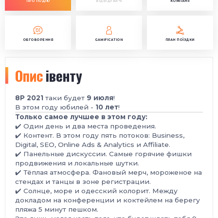
ПРО ПОДІЮ
ВІДВІДУВАЧІ
КОМПАНІЇ
ОБГОВОРЕННЯ
GAMIFICATION
ПЛАН ПОЇЗДКИ
Опис
івенту
8P 2021
таки будет
9 июля
!
В этом году юбилей -
10 лет
!
Только самое лучшее в этом году:
✔️ Один день и два места проведения.
✔️ Контент. В этом году пять потоков: Business,
Digital, SEO, Online Ads & Analytics и Affiliate.
✔️ Панельные дискуссии. Самые горячие фишки
продвижения и локальные шутки.
✔️ Тёплая атмосфера. Фановый мерч, мороженое на
стендах и танцы в зоне регистрации.
✔️ Солнце, море и одесский колорит. Между
докладом на конференции и коктейлем на берегу
пляжа 5 минут пешком.