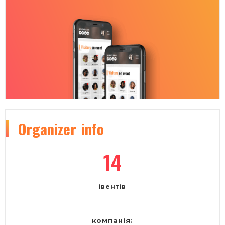
Organizer
info
14
івентів
компанія: