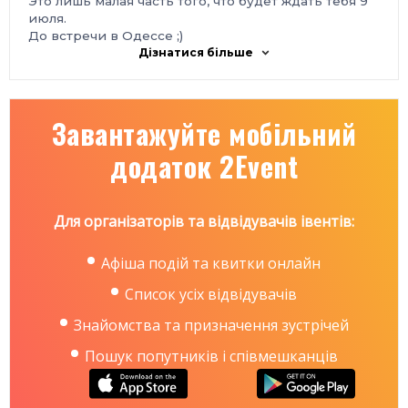
Это лишь малая часть того, что будет ждать тебя 9
июля.
До встречи в Одессе ;)
Дізнатися більше
Завантажуйте мобільний
додаток 2Event
Для організаторів та відвідувачів івентів:
Афіша подій та квитки онлайн
Список усіх відвідувачів
Знайомства та призначення зустрічей
Пошук попутників і співмешканців