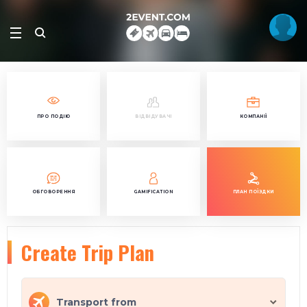
ПРО ПОДІЮ
ВІДВІДУВАЧІ
КОМПАНІЇ
ОБГОВОРЕННЯ
GAMIFICATION
ПЛАН ПОЇЗДКИ
Create Trip Plan
Transport from