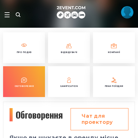
ПРО ПОДІЮ
ВІДВІДУВАЧІ
КОМПАНІЇ
ОБГОВОРЕННЯ
GAMIFICATION
ПЛАН ПОЇЗДКИ
Обговорення
Чат для
проектору
Якщо ви шукаєте в оренду місце