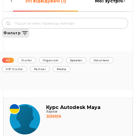
Усі відвідувачі (1)
Мої зустрічі (0)
Фильтр
All
Visitor
Organizer
Speaker
Volunteer
VIP Visitor
Partner
Media
Курс Autodesk Maya
Харків
3DMAYA