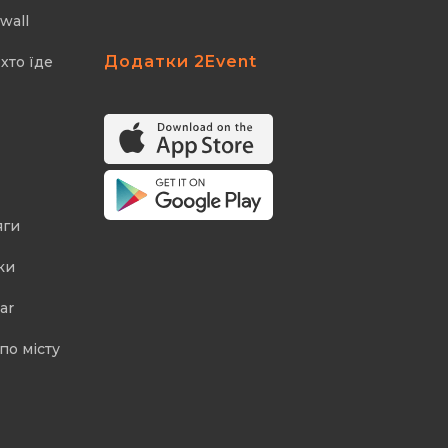
wall
Додатки 2Event
хто їде
яги
ки
ar
по місту