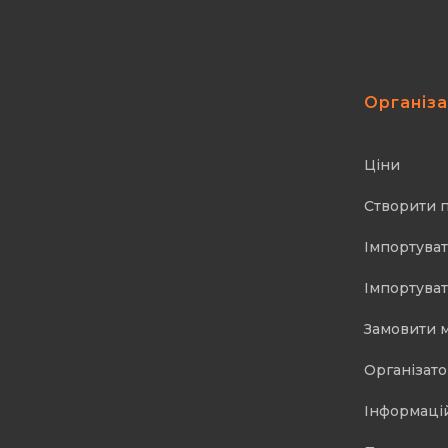
Організ
Ціни
Створити 
Імпортуват
Імпортуват
Замовити 
Організат
Інформаці