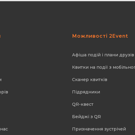
я
Можливості 2Event
Афіша подій і плани друзів
Квитки на події з мобільно
м
Cканер квитків
орів
Підрядники
QR-квест
Бейджі з QR
 нас
Призначення зустрічей