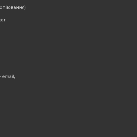
копіювання)
er,
 email,