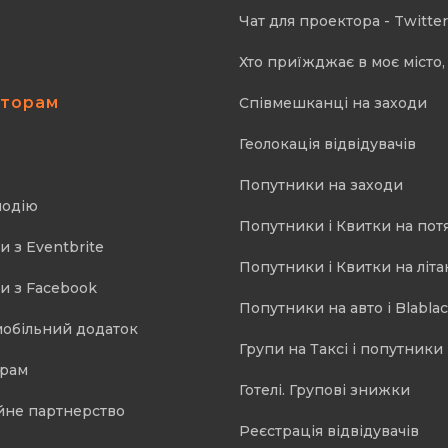
Чат для проектора - Twitter
Хто приїжджає в моє місто, 
аторам
Співмешканці на заходи
Геолокація відвідувачів
Попутники на заходи
подію
Попутники і Квитки на пот
и з Eventbrite
Попутники і Квитки на літа
и з Facebook
Попутники на авто і Blablac
мобільний додаток
Групи на Таксі і попутники 
орам
Готелі. Групові знижки
йне партнерство
Реєстрація відвідувачів