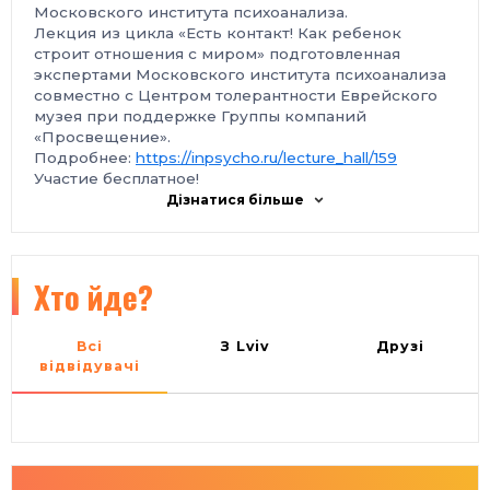
Московского института психоанализа.
Лекция из цикла «Есть контакт! Как ребенок
строит отношения с миром» подготовленная
экспертами Московского института психоанализа
совместно с Центром толерантности Еврейского
музея при поддержке Группы компаний
«Просвещение».
Подробнее:
https://inpsycho.ru/lecture_hall/159
Участие бесплатное!
Участие очно и онлайн
Дізнатися більше
Регистрация на лекцию:
https://moskovskiy-institut-
psiho.timepad.ru/event/1714981
Очные лекции пройдут на летней веранде
Еврейского музея по адресу:
Хто йде?
г. Москва, ул. Образцова, д. 11, стр. 1А вход с
Новосущевского переулка
Всі
З Lviv
Друзі
відвідувачі