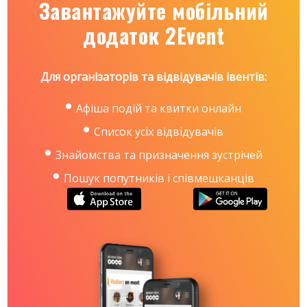
Завантажуйте мобільний
додаток 2Event
Для організаторів та відвідувачів івентів:
Афіша подій та квитки онлайн
Список усіх відвідувачів
Знайомства та призначення зустрічей
Пошук попутників і співмешканців