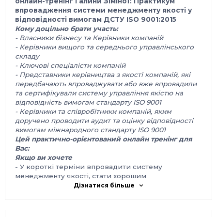
онлайн-тренінг Галини Зіміної
:
Практикум
в
провадження
систем
и
менеджмент
у
якості
у
відповідності вимогам ДСТУ ISO 9001:2015
Кому доцільно брати участь:
- Власники бізнесу та Керівники компаній
- Керівники вищого та середнього управлінського
складу
- Ключові спеціалісти компаній
- Представники керівництва з якості компаній, які
передбачають впроваджувати або вже впровадили
та сертифікували систему управління якістю на
відповідність вимогам стандарту ISO 9001
- Керівники та співробітники компаній, яким
доручено проводити аудит та оцінку відповідності
вимогам міжнародного стандарту ISO 9001
Цей практично-орієнтований онлайн тренінг для
Вас:
Якщо ви хочете
- У короткі терміни впровадити систему
менеджменту якості, стати хорошим
професіоналом (або підвищити свій
Дізнатися більше
професіоналізм) та одразу застосовувати отримані
знання і вміння в роботі!
- Отримати досвід розробки та впровадження