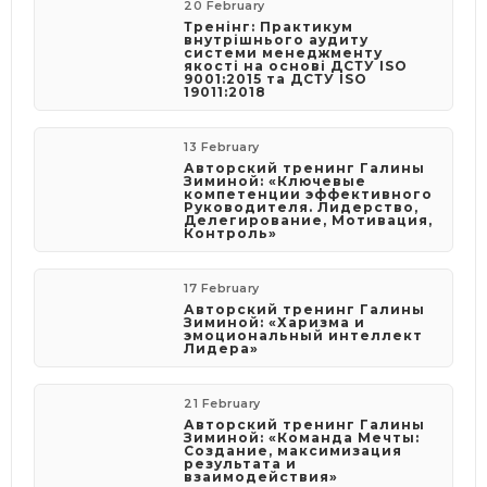
20 February
Тренінг: Практикум
внутрішнього аудиту
системи менеджменту
якості на основі ДСТУ ISO
9001:2015 та ДСТУ ISO
19011:2018
13 February
Авторский тренинг Галины
Зиминой: «Ключевые
компетенции эффективного
Руководителя. Лидерство,
Делегирование, Мотивация,
Контроль»
17 February
Авторский тренинг Галины
Зиминой: «Харизма и
эмоциональный интеллект
Лидера»
21 February
Авторский тренинг Галины
Зиминой: «Команда Мечты:
Создание, максимизация
результата и
взаимодействия»