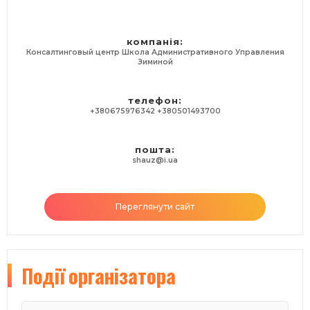
За участю кількох слухачів з однієї компанії:
бонусні знижки!
!!! Рекомендація:
краще відправити кілька людей
компанія:
з однієї компанії, тому що тоді вони будуть в
Консалтинговый центр Школа Административного Управления
одному інформаційному полі і зможуть
Зиминой
ефективніше впровадити проект, оскільки завжди
над впровадженням працює команда (Ініціативна
група), а не одна людина
телефон:
●
Тривалість, дати, вартість корпоративного
+380675976342 +380501493700
тренінгу –
за погодженням
- Ми проводимо корпоративне навчання на
території замовника або на будь-якому
пошта:
shauz@i.ua
майданчику, що орендується;
- Корпоративний тренінг максимально
конкретний та функціонально спрямований на
ефективне вирішення саме ваших бізнес-завдань;
Переглянути сайт
- Допомагає зміцнити внутрішньокорпоративні
зв'язки, скоординувати дії різних підрозділів та
одночасно підвищити професійний рівень
керівників та функціональних фахівців;
Події
організатора