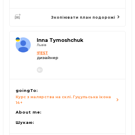
Зкопіювати план подорожі
Inna Tymoshchuk
Львів
!FEST
дизайнер
goingTo:
Курс з малярства на склі. Гуцульська ікона
14+
About me:
Шукаю: