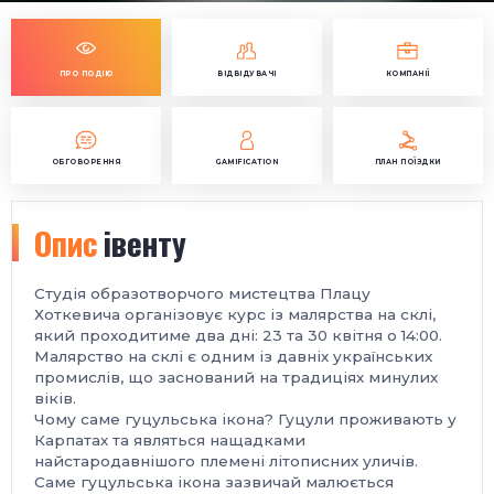
ПРО ПОДІЮ
ВІДВІДУВАЧІ
КОМПАНІЇ
ОБГОВОРЕННЯ
GAMIFICATION
ПЛАН ПОЇЗДКИ
Опис
івенту
Студія образотворчого мистецтва Плацу
Хоткевича організовує курс із малярства на склі,
який проходитиме два дні: 23 та 30 квітня о 14:00.
Малярство на склі є одним із давніх українських
промислів, що заснований на традиціях минулих
віків.
Чому саме гуцульська ікона?
Гуцули проживають у
Карпатах та являться нащадками
найстародавнішого племені літописних уличів.
Саме гуцульська ікона зазвичай малюється