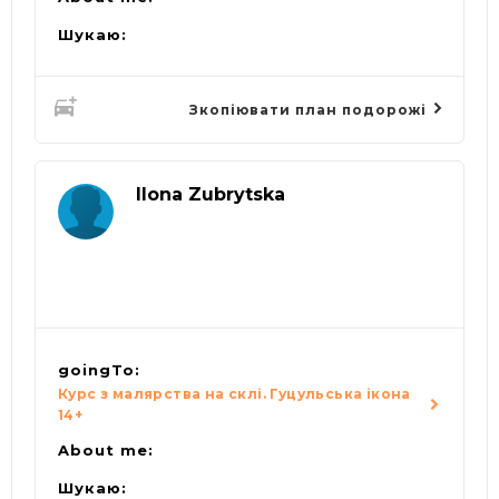
Шукаю:
Зкопіювати план подорожі
Ilona Zubrytska
goingTo:
Курс з малярства на склі. Гуцульська ікона
14+
About me:
Шукаю: