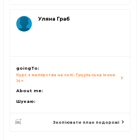
Уляна Граб
goingTo:
Курс з малярства на склі. Гуцульська ікона
14+
About me:
Шукаю:
Зкопіювати план подорожі