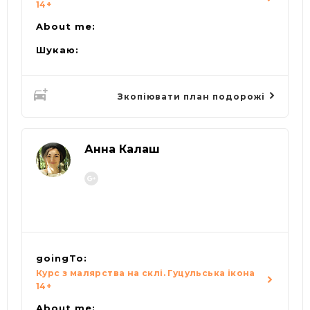
14+
About me:
Шукаю:
Зкопіювати план подорожі
Анна Калаш
goingTo:
Курс з малярства на склі. Гуцульська ікона
14+
About me: