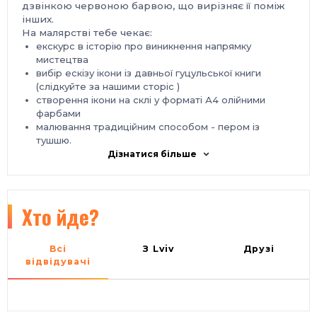
дзвінкою червоною барвою, що вирізняє її поміж
інших.
На малярстві тебе чекає:
екскурс в історію про виникнення напрямку
мистецтва
вибір ескізу ікони із давньої гуцульської книги
(слідкуйте за нашими сторіс )
створення ікони на склі у форматі А4 олійними
фарбами
малювання традиційним способом - пером із
тушшю.
допомога професійної художниці малярства на склі,
Дізнатися більше
а також керівниці нашої студії - Якубишин Галини.
Триватиме захід аж 2 заняття, адже ми будемо
Хто йде?
створювати ікону на склі у А4 форматі.
Після завершення курсу ти отримаєш готову
картину, яку зможеш помістити у фоторамку, а
також чудові емоції від процесу створення.
Всі
З Lviv
Друзі
Вартість курсу на 2 заняття - 450 грн.
відвідувачі
*Фоторамка та усі матеріали включені у вартість.
Запрошуємо усіх зацікавлених!