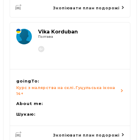
Зкопіювати план подорожі
Vika Korduban
Полтава
goingTo:
Курс з малярства на склі. Гуцульська ікона
14+
About me:
Шукаю:
Зкопіювати план подорожі