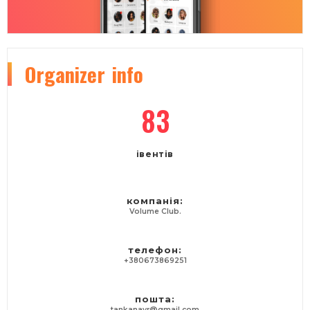
Organizer
info
83
івентів
компанія:
Volume Club.
телефон:
+380673869251
пошта:
tankanavr@gmail.com