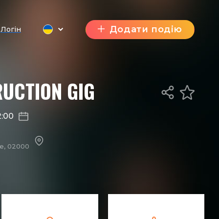
Додати подію
Логін
RUCTION GIG
2:00
ne, 02000