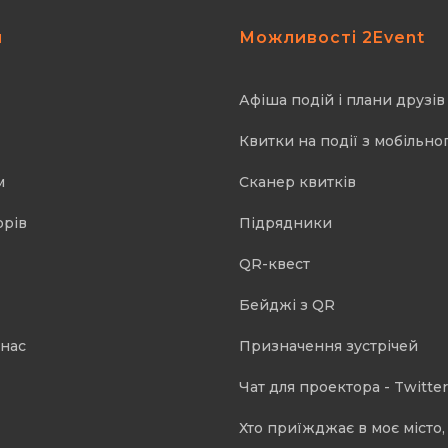
я
Можливості 2Event
Афіша подій і плани друзів
Квитки на події з мобільно
м
Cканер квитків
орів
Підрядники
QR-квест
Бейджі з QR
 нас
Призначення зустрічей
Чат для проектора - Twitter
Хто приїжджає в моє місто, 