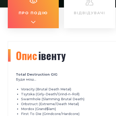
ПРО ПОДІЮ
ВІДВІДУВАЧІ
Опис
івенту
Total Destruction GIG
Буде мош...
Voracity (Brutal Death Metal)
Tsytska (Girly-Death/Grind-n-Roll)
Swarmhole (Slamming Brutal Death)
Orbstruct (Extreme/Death Metal)
Mordox (Grand$lam)
First To Die (Grindcore/Hardcore)