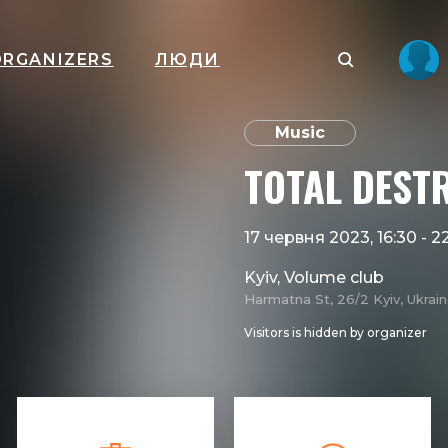
ORGANIZERS
ЛЮДИ
Music
​TOTAL DEST
17 червня 2023, 16:30
-
2
Kyiv, Volume club
Harmatna St, 26/2 Kyiv, Ukrai
Visitors is hidden by organizer