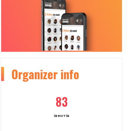
Organizer
info
83
івентів