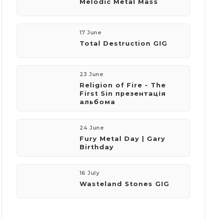
Melodic Metal Mass
17 June
​Total Destruction GIG
23 June
​Religion of Fire - The
First Sin презентація
альбома
24 June
Fury Metal Day | Gary
Birthday
16 July
Wasteland Stones GIG