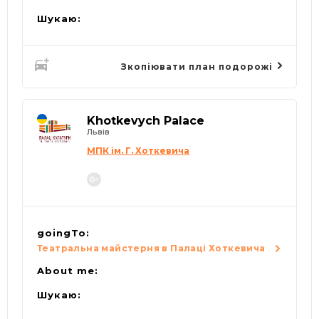
Шукаю:
Зкопіювати план подорожі
Khotkevych Palace
Львів
МПК ім. Г. Хоткевича
goingTo:
Театральна майстерня в Палаці Хоткевича
About me:
Шукаю: