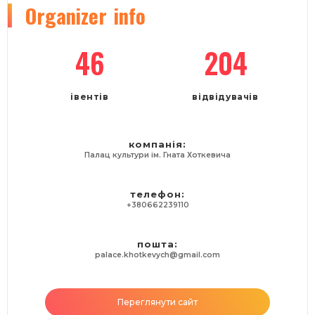
Organizer
info
46
204
івентів
відвідувачів
компанія:
Палац культури ім. Гната Хоткевича
телефон:
+380662239110
пошта:
palace.khotkevych@gmail.com
Переглянути сайт