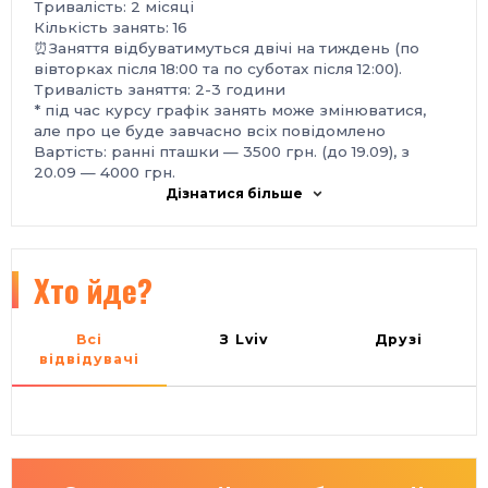
Тривалість: 2 місяці
Кількість занять: 16
⏰Заняття відбуватимуться двічі на тиждень (по
вівторках після 18:00 та по суботах після 12:00).
Тривалість заняття: 2-3 години
* під час курсу графік занять може змінюватися,
але про це буде завчасно всіх повідомлено
Вартість: ранні пташки — 3500 грн. (до 19.09), з
20.09 — 4000 грн.
Напрямки та лектори майстерні:
Дізнатися більше
- Ольга Гриневич проведе 2 заняття: "Мистецтво
презентувати себе", де ви навчитесь сміливо
заявляти про себе і спілкуватися з іншими;
зрозумієте, ким є зараз і ким хочете запам'ятатися
Хто йде?
у новому соціальному середовищі; а також
"Портфоліо творчої особистості". Як структурувати
необхідну інформацію про себе, показати всі свої
Всі
З Lviv
Друзі
таланти й не піддатися комплексу самозванця?
відвідувачі
- Горохов’янко Марта проведе для вас 2 заняття зі
сценічного мовлення, де ви навчитесь
самодисципліні на сцені, покращите своє
мовлення та дикцію, а також отримаєте навички
ведення публічних виступів.
- Дмитро Наумець проведе 2 ігрових тренінги, де