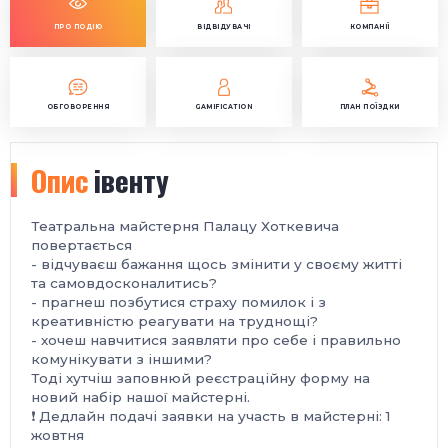
ПРО ПОДІЮ
ВІДВІДУВАЧІ
КОМПАНІЇ
ОБГОВОРЕННЯ
GAMIFICATION
ПЛАН ПОЇЗДКИ
Опис
івенту
Театральна майстерня Палацу Хоткевича
повертається
- відчуваєш бажання щось змінити у своєму житті
та самовдосконалитись?
- прагнеш позбутися страху помилок і з
креативністю реагувати на труднощі?
- хочеш навчитися заявляти про себе і правильно
комунікувати з іншими?
Тоді хутчіш заповнюй реєстраційну форму на
новий набір нашої майстерні.
❗️ Дедлайн подачі заявки на участь в майстерні: 1
жовтня