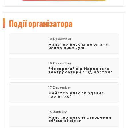
Події
організатора
10 December
Майстер-клас із декупажу
новорічних куль
10 December
"Носороги" від Народного
театру сатири "Під мостом"
17 December
Майстер-клас "Різдвяне
горнятко"
14 January
Майстер-клас зі створення
об'ємної зірки