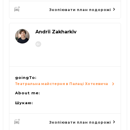
Зкопіювати план подорожі
Andrii Zakharkiv
goingTo:
Театральна майстерня в Палаці Хоткевича
About me:
Шукаю:
Зкопіювати план подорожі