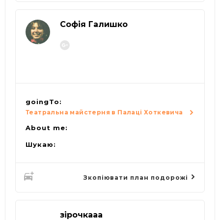
Cофія Галишко
goingTo:
Театральна майстерня в Палаці Хоткевича
About me:
Шукаю:
Зкопіювати план подорожі
зірочкааа