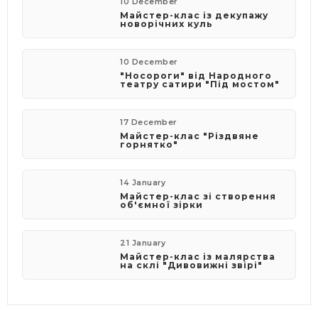
10 December
Майстер-клас із декупажу
новорічних куль
10 December
"Носороги" від Народного
театру сатири "Під мостом"
17 December
Майстер-клас "Різдвяне
горнятко"
14 January
Майстер-клас зі створення
об'ємної зірки
21 January
Майстер-клас із малярства
на склі "Дивовижні звірі"