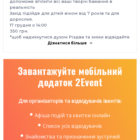
допоможе втілити всі ваші творчі бажання в
реальність
Захід підійде для дітей віком від 7 років та для
дорослих.
17 грудня о 14:00
350 грн.
*щоб надихнутися духом Різдва та зими відвідайте
виставку робіт у галереї ХотАртХол
Дізнатися більше
Завантажуйте мобільний
додаток 2Event
Для організаторів та відвідувачів івентів:
Афіша подій та квитки онлайн
Список усіх відвідувачів
Знайомства та призначення зустрічей