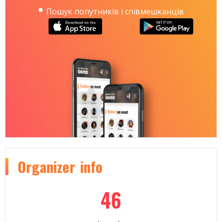
Пошук попутників і співмешканців
Organizer
info
46