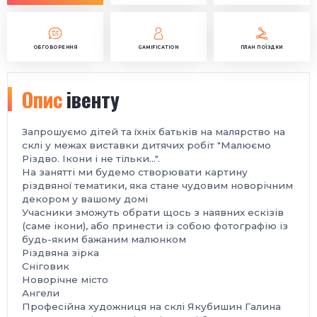
ОБГОВОРЕННЯ
GAMIFICATION
ПЛАН ПОЇЗДКИ
Опис
івенту
Запрошуємо дітей та їхніх батьків на малярство на
склі у межах виставки дитячих робіт "Малюємо
Різдво. Ікони і не тільки...".
На занятті ми будемо створювати картину
різдвяної тематики, яка стане чудовим новорічним
декором у вашому домі
Учасники зможуть обрати щось з наявних ескізів
(саме ікони), або принести із собою фотографію із
будь-яким бажаним малюнком
Різдвяна зірка
Сніговик
Новорічне місто
Ангели
Професійна художниця на склі Якубишин Галина