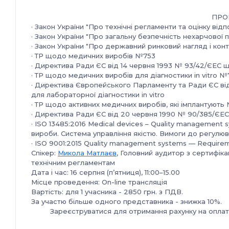
ПРО
· Закон України "Про технічні регламенти та оцінку відп
· Закон України "Про загальну безпечність нехарчової п
· Закон України "Про державний ринковий нагляд і кон
· ТР щодо медичних виробів №753
· Директива Ради ЄС від 14 червня 1993 № 93/42/ЄЕС
· ТР щодо медичних виробів для діагностики in vitro 
· Директива Європейського Парламенту та Ради ЄС ві
для лабораторної діагностики in vitro
· ТР щодо активних медичних виробів, які імплантують
· Директива Ради ЄС від 20 червня 1990 № 90/385/ЄЕС
· ISO 13485:2016 Medical devices – Quality management 
вироби. Система управління якістю. Вимоги до регулюв
· ISO 9001:2015 Quality management systems — Requirem
Спікер:
Микола Матлаєв
, Головний аудитор з сертифікац
технічним регламентам
Дата і час: 16 серпня (п’ятниця), 11:00–15.00
Місце проведення: On-line трансляція
Вартість: для 1 учасника - 2850 грн. з ПДВ.
За участю більше одного представника - знижка 10%.
Зареєструватися для отримання рахунку на оплату
поси