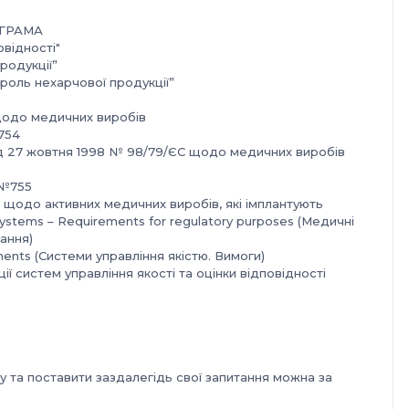
ГРАМА
овідності"
родукції”
троль нехарчової продукції”
 щодо медичних виробів
№754
д 27 жовтня 1998 № 98/79/ЄС щодо медичних виробів
 №755
 щодо активних медичних виробів, які імплантують
systems – Requirements for regulatory purposes (Медичні
ання)
ents (Системи управління якістю. Вимоги)
ії систем управління якості та оцінки відповідності
 та поставити заздалегідь свої запитання можна за
ланням: