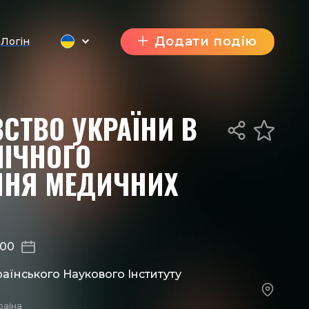
Додати подію
Логін
СТВО УКРАЇНИ В
НІЧНОГО
ННЯ МЕДИЧНИХ
:00
раїнського Наукового Інституту
раїна