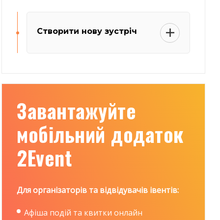
Створити нову зустріч
Завантажуйте
мобільний додаток
2Event
Для організаторів та відвідувачів івентів:
Афіша подій та квитки онлайн