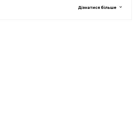
e/SfAiUMNJP5giTatT9
і сертифікати, презентаційні матеріали та доступ до
Дізнатися більше
запису!