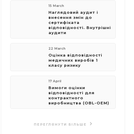
15 March
Наглядовий аудит і
внесення змін до
сертифіката
відповідності. Внутрішні
аудити
22 March
Оцінка відповідності
медичних виробів 1
класу ризику
17 April
Вимоги оцінки
відповідності для
контрактного
виробництва (OBL-OEM)
ПЕРЕГЛЯНУТИ БІЛЬШЕ