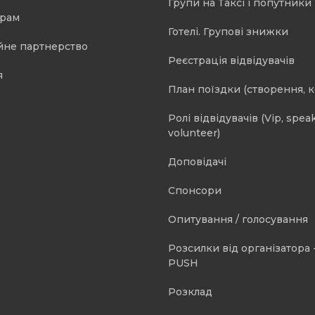
Групи на Таксі і попутники 
орам
Готелі. Групові знижки
йне партнерство
Реєстрація відвідувачів
я
План поїздки (створення, 
Ролі відвідувачів (Vip, speak
volunteer)
Доповідачі
Спонсори
Опитування / голосування
Розсилки від організатора -
PUSH
Розклад