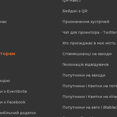
QR-квест
Бейджі з QR
 нас
Призначення зустрічей
Чат для проектора - Twitter
Хто приїжджає в моє місто, 
аторам
Співмешканці на заходи
Геолокація відвідувачів
Попутники на заходи
подію
Попутники і Квитки на пот
и з Eventbrite
Попутники і Квитки на літа
и з Facebook
Попутники на авто і Blablac
мобільний додаток