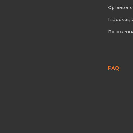
Організат
Інформаці
Положенн
FAQ