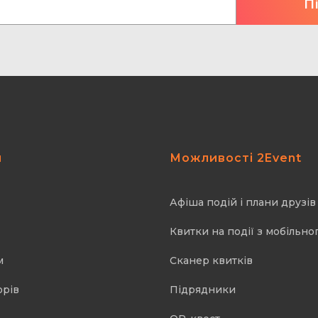
я
Можливості 2Event
Афіша подій і плани друзів
Квитки на події з мобільно
м
Cканер квитків
орів
Підрядники