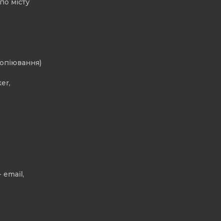
по місту
копіювання)
er,
 email,