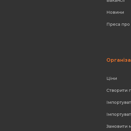
Вакансії
Новини
Преса про
Організ
Ціни
Створити 
Імпортуват
Імпортуват
Замовити 