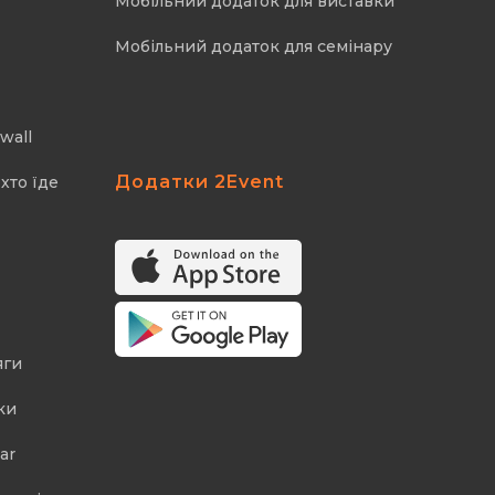
Мобільний додаток для виставки
Мобільний додаток для семінару
wall
Додатки 2Event
хто їде
яги
ки
ar