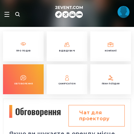
ПРО ПОДІЮ
ВІДВІДУВАЧІ
КОМПАНІЇ
ОБГОВОРЕННЯ
GAMIFICATION
ПЛАН ПОЇЗДКИ
Обговорення
Чат для
проектору
Якщо ви шукаєте в оренду місце