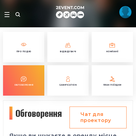
ПРО ПОДІЮ
ВІДВІДУВАЧІ
КОМПАНІЇ
ОБГОВОРЕННЯ
GAMIFICATION
ПЛАН ПОЇЗДКИ
Обговорення
Чат для
проектору
Якщо ви шукаєте в оренду місце