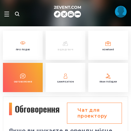
ПРО ПОДІЮ
ВІДВІДУВАЧІ
КОМПАНІЇ
ОБГОВОРЕННЯ
GAMIFICATION
ПЛАН ПОЇЗДКИ
Обговорення
Чат для
проектору
Якщо ви шукаєте в оренду місце