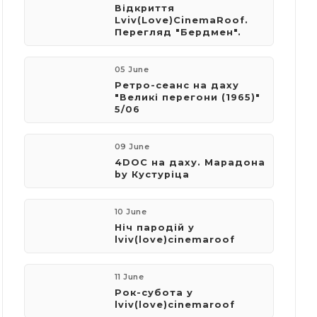
Відкриття
Lviv(Love)CinemaRoof.
Перегляд "Бердмен".
05 June
Ретро-сеанс на даху
"Великі перегони (1965)"
5/06
09 June
4DOC на даху. Марадона
by Кустуріца
10 June
Ніч пародій у
lviv(love)cinemaroof
11 June
Рок-субота у
lviv(love)cinemaroof