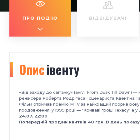
ПРО ПОДІЮ
ВІДВІДУВАЧІ
Опис
івенту
«Від заходу до світанку» (англ. From Dusk Till Dawn) —
режисера Роберта Родрігеса і сценариста Квентіна Та
Фільм отримав премію MTV за найкращий прорив року 
продовження: у 1999 році — "Криваві гроші Техасу" а у 
24.07. 22:00
Попередній продаж квитків 40 грн. В день показу