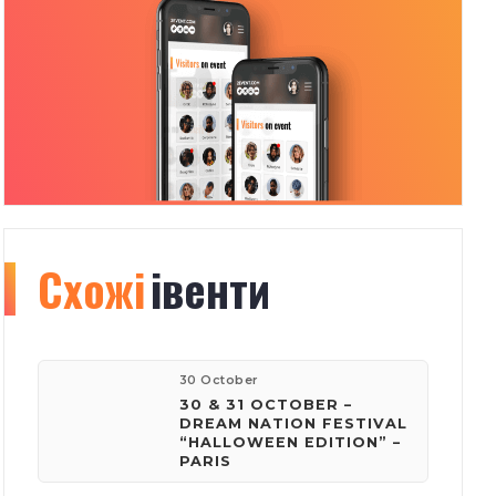
Схожі
Organizer
івенти
info
184
30 October
30 & 31 OCTOBER –
DREAM NATION FESTIVAL
“HALLOWEEN EDITION” –
івентів
PARIS