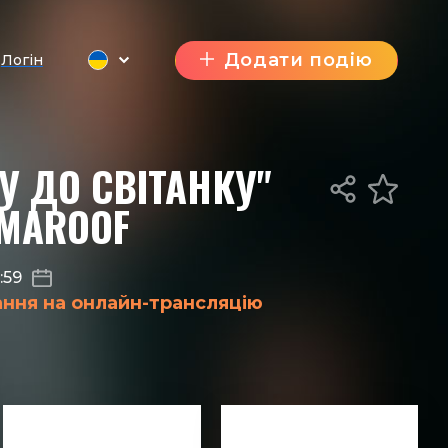
Додати подію
Логін
У ДО СВІТАНКУ"
EMAROOF
:59
ання на онлайн-трансляцію