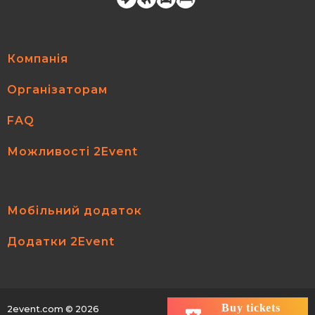
Компанія
Організаторам
FAQ
Можливості 2Event
Мобільний додаток
Додатки 2Event
Buy tickets
2event.com
© 2026
All rights reserved.