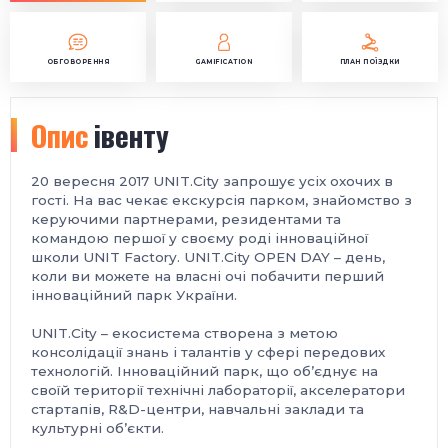
ОБГОВОРЕННЯ
GAMIFICATION
ПЛАН ПОЇЗДКИ
Опис
івенту
20 вересня 2017 UNIT.City запрошує усіх охочих в
гості. На вас чекає екскурсія парком, знайомство з
керуючими партнерами, резидентами та
командою першої у своєму роді інноваційної
школи UNIT Factory. UNIT.City OPEN DAY – день,
коли ви можете на власні очі побачити перший
інноваційний парк України.
UNIT.City – екосистема створена з метою
консолідації знань і талантів у сфері передових
технологій. Інноваційний парк, що об’єднує на
своїй території технічні лабораторії, акселератори
стартапів, R&D-центри, навчальні заклади та
культурні об’єкти.