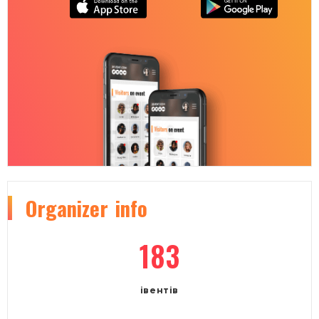
Organizer
info
183
івентів