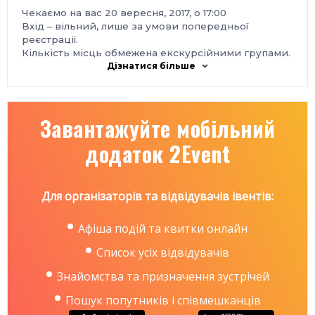
Чекаємо на вас 20 вересня, 2017, о 17:00
Вхід – вільний, лише за умови попередньої
реєстрації.
Кількість місць обмежена екскурсійними групами.
Дізнатися більше
Завантажуйте мобільний
додаток 2Event
Для організаторів та відвідувачів івентів:
Афіша подій та квитки онлайн
Список усіх відвідувачів
Знайомства та призначення зустрічей
Пошук попутників і співмешканців