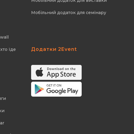
Мобільний додаток для виставки
Мобільний додаток для семінару
wall
Додатки 2Event
хто їде
яги
ки
ar