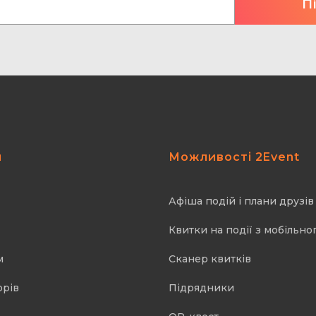
я
Можливості 2Event
Афіша подій і плани друзів
Квитки на події з мобільно
м
Cканер квитків
орів
Підрядники