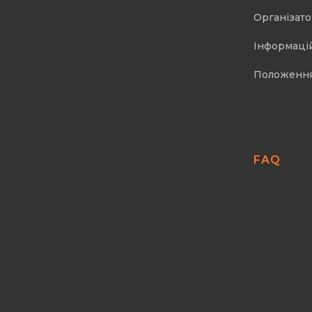
Організат
Інформаці
Положенн
FAQ