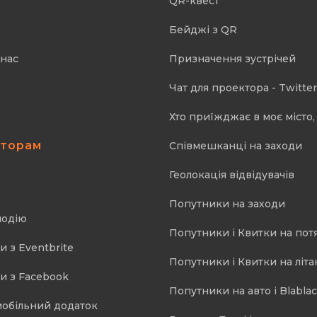
QR-квест
Бейджі з QR
 нас
Призначення зустрічей
Чат для проектора - Twitter
Хто приїжджає в моє місто, 
аторам
Співмешканці на заходи
Геолокація відвідувачів
Попутники на заходи
подію
Попутники і Квитки на пот
и з Eventbrite
Попутники і Квитки на літа
и з Facebook
Попутники на авто і Blablac
мобільний додаток