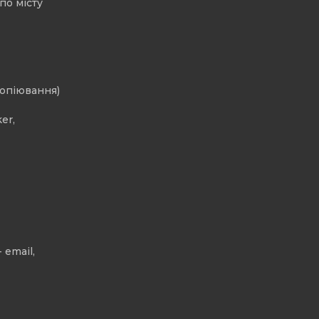
по місту
копіювання)
er,
 email,