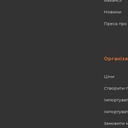
Вакансії
Новини
Преса про
Організ
Ціни
Створити 
Імпортуват
Імпортуват
Замовити 