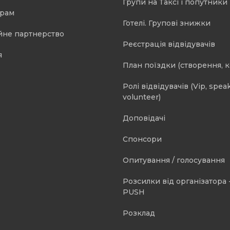
Групи на Таксі і попутники 
орам
Готелі. Групові знижки
йне партнерство
Реєстрація відвідувачів
я
План поїздки (створення, 
Ролі відвідувачів (Vip, speak
volunteer)
Доповідачі
Спонсори
Опитування / голосування
Розсилки від організатора -
PUSH
Розклад