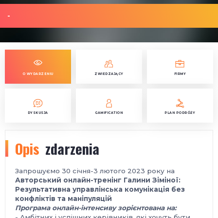
-
O WYDARZENIU
ZWIEDZAJĄCY
FIRMY
DYSKUSJA
GAMIFICATION
PLAN PODRÓŻY
Opis
zdarzenia
Запрошуємо 30 січня-3 лютого 2023 року на
Авторський онлайн-тренінг Галини Зіміної
:
Результативна управлінська комунікація
без
конфліктів та маніпуляцій
Програма онлайн-
і
нтенсив
у
зорієнтована
на:
- Амбітних і успішних керівників, які хочуть бути