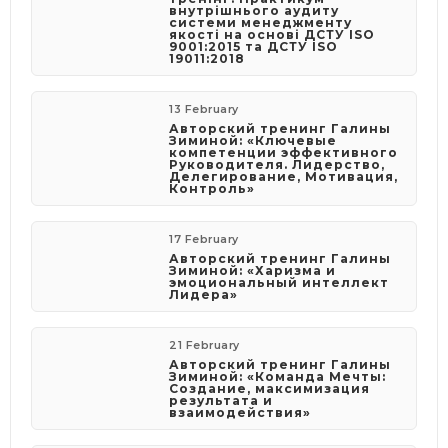
внутрішнього аудиту
системи менеджменту
якості на основі ДСТУ ISO
9001:2015 та ДСТУ ISO
19011:2018
13 February
Авторский тренинг Галины
Зиминой: «Ключевые
компетенции эффективного
Руководителя. Лидерство,
Делегирование, Мотивация,
Контроль»
17 February
Авторский тренинг Галины
Зиминой: «Харизма и
эмоциональный интеллект
Лидера»
21 February
Авторский тренинг Галины
Зиминой: «Команда Мечты:
Создание, максимизация
результата и
взаимодействия»