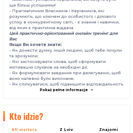
ще більш успішними!
- Прагматичних Власників і Керівників, які
розуміють, що ключем до особистого і ділового
успіху в конкурентному світі, - є знання і навички,
від яких є практична віддача
Цей практично-орієнтований онлайн тренінг для
Вас
Якщо Ви хочете
знати
:
- Як донести думку іншій людині, щоб тебе почули
та зрозуміли;
- Які застосовувати слова, щоб сформувати
мотивацію слухачів на необхідні дії;
- Як формулювати завдання при делегуванні, щоб
воно напевно було виконане;
- Як спілкуватися, щоб підвищити відповідальність
та продуктивність діяльності підлеглих;
Pokaż pełne informacje
- Як ефективно презентувати інформацію,
подолати страх перед публічними виступами,
комфортно почуватися під час промови і публічних
виступів;
Kto idzie?
- Як лаконічно та аргументовано переконувати;
- Як керувати увагою аудиторії та підвищити
ефективність сприйняття Вашого виступу;
All visitors
Z Lviv
Znajomi