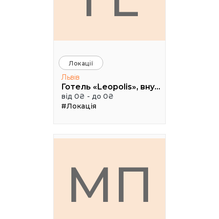
Локації
Львів
Готель «Leopolis», внутрішній дворик, вул. Театральна, 16, м. Львів
від 0₴ - до 0₴
#Локація
МП