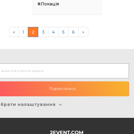
#Локація
«
1
2
3
4
5
6
»
брати налаштування