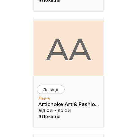
#Локація
AA
Локації
Львів
Artichoke Art & Fashion School
від 0₴ - до 0₴
#Локація