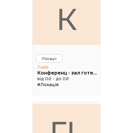
К
Локації
Львів
Конференц - зал готелю ТАУРУС
від 0₴ - до 0₴
#Локація
ГL