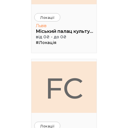
Локації
Львів
Міський палац культури імені Гната Хоткевича, мала зала
від 0₴ - до 0₴
#Локація
FC
Локації