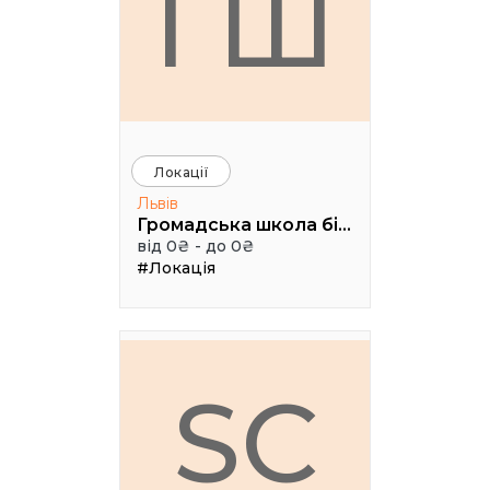
ГШ
Локації
Львів
Громадська школа бізнесу
від 0₴ - до 0₴
#Локація
SC