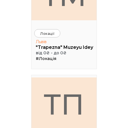
Локації
Львів
"Trapezna" Muzeyu Idey
від 0₴ - до 0₴
#Локація
ТП