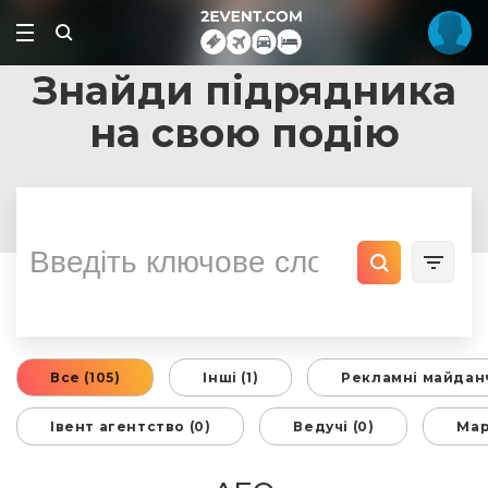
Знайди підрядника
на свою подію
Все (105)
Інші (1)
Рекламні майданч
Івент агентство (0)
Ведучі (0)
Мар