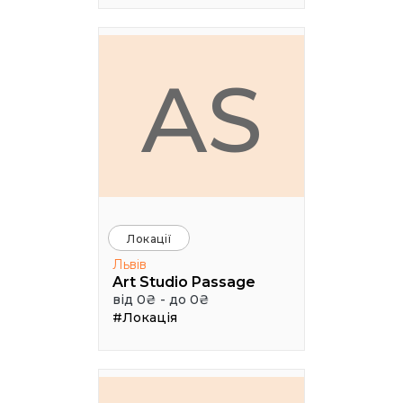
AS
Локації
Львів
Art Studio Passage
від 0₴ - до 0₴
#Локація