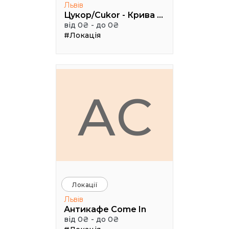
Львів
Цукор/Cukor - Крива Липа, 3
від 0₴ - до 0₴
#Локація
АC
Локації
Львів
Антикафе Come In
від 0₴ - до 0₴