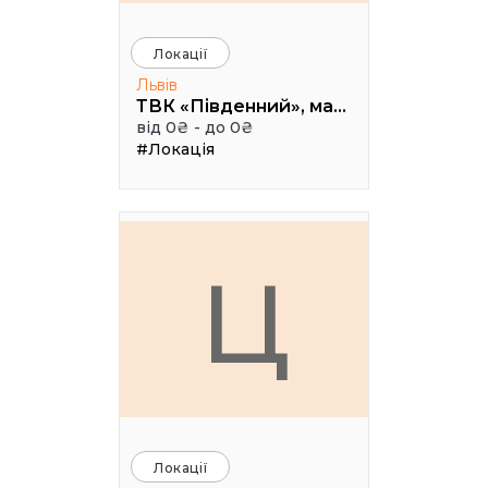
Локації
Львів
ТВК «Південний», малий конференц зал
від 0₴ - до 0₴
#Локація
Ц
Локації