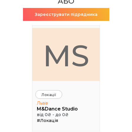
АБО
Зареєструвати підрядника
MS
Локації
Львів
M&Dance Studio
від 0₴ - до 0₴
#Локація