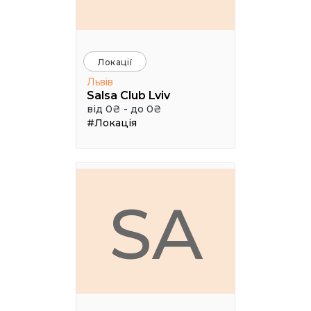
Локації
Львів
Salsa Club Lviv
від 0₴ - до 0₴
#Локація
SA