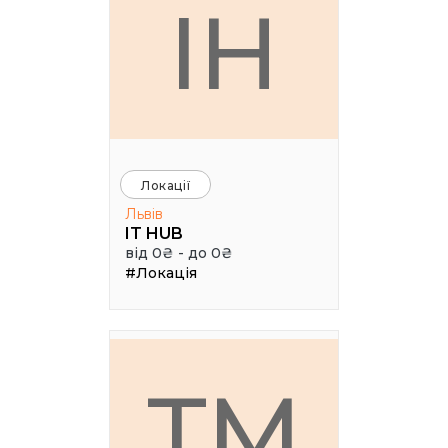
IH
Локації
Львів
IT HUB
від 0₴ - до 0₴
#Локація
TM