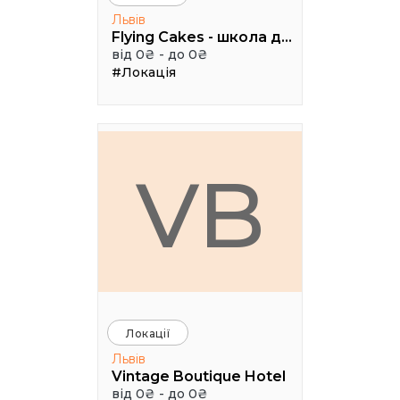
Львів
Flying Cakes - школа дизайну
від 0₴ - до 0₴
#Локація
VB
Локації
Львів
Vintage Boutique Hotel
від 0₴ - до 0₴