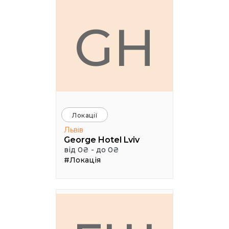
GH
Локації
Львів
George Hotel Lviv
від 0₴ - до 0₴
#Локація