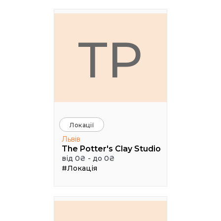
TP
Локації
Львів
The Potter's Clay Studio
від 0₴ - до 0₴
#Локація