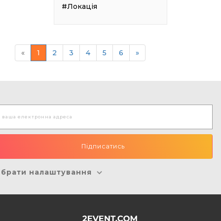
#Локація
«
1
2
3
4
5
6
»
брати налаштування