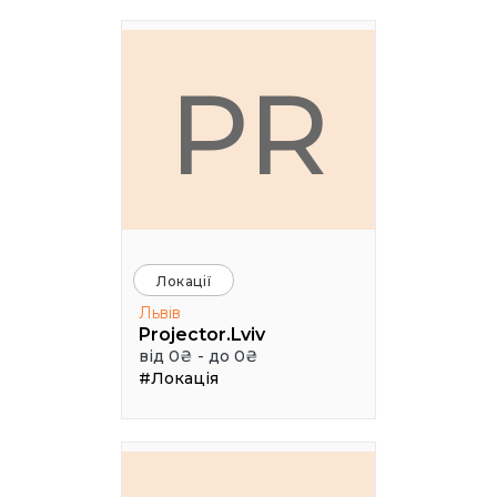
PR
Локації
Львів
Projector.Lviv
від 0₴ - до 0₴
#Локація