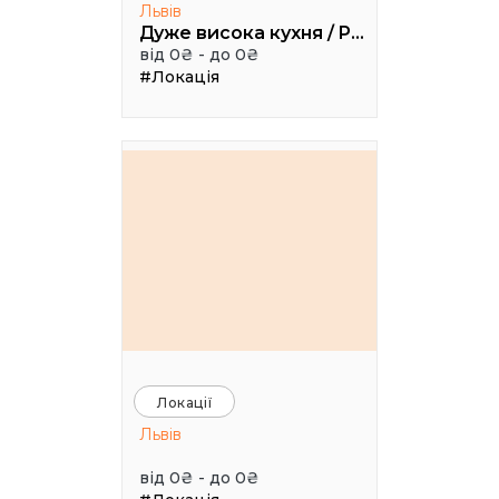
Львів
Дуже висока кухня / Pretty High Kitchen
від 0₴ - до 0₴
#Локація
Локації
Львів
від 0₴ - до 0₴