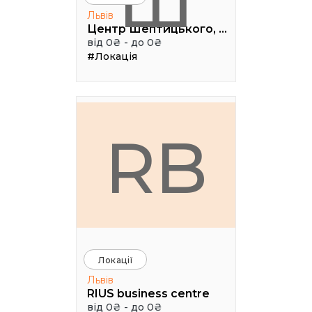
Ш
Львів
Центр Шептицького, 1 поверх, паркова аудиторія
від 0₴ - до 0₴
#Локація
RB
Локації
Львів
RIUS business centre
від 0₴ - до 0₴