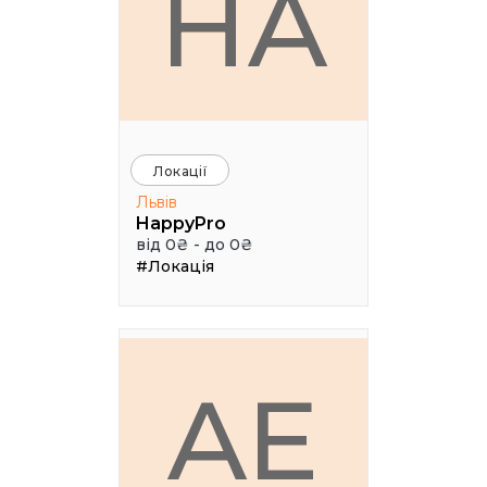
HA
Локації
Львів
HappyPro
від 0₴ - до 0₴
#Локація
AE