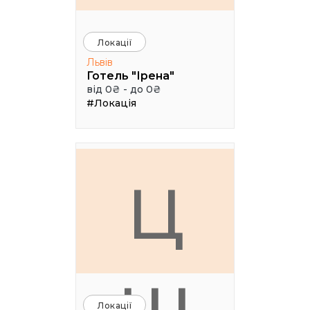
Локації
Львів
Готель "Ірена"
від 0₴ - до 0₴
#Локація
Ц
Локації