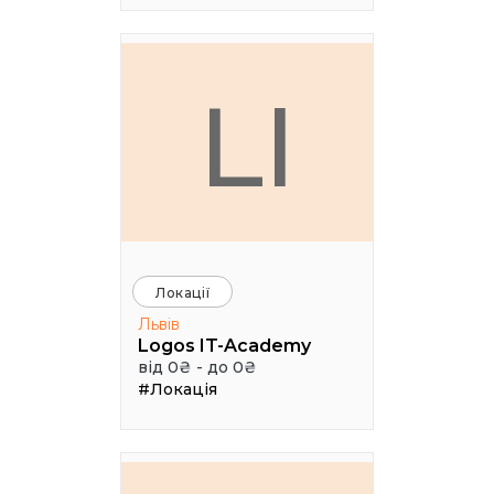
LI
Локації
Львів
Logos IT-Academy
від 0₴ - до 0₴
#Локація