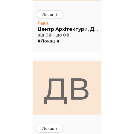
Локації
Львів
Центр Архітектури, Дизайну та Урбаністики Порохова ВЕЖА
від 0₴ - до 0₴
#Локація
ДВ
Локації