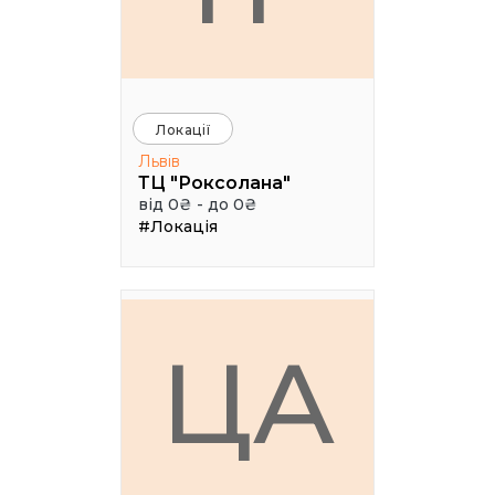
Локації
Львів
ТЦ "Роксолана"
від 0₴ - до 0₴
#Локація
ЦА