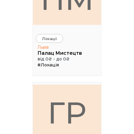
Локації
Львів
Палац Мистецтв
від 0₴ - до 0₴
#Локація
ГР