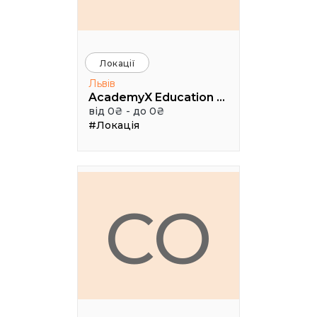
Локації
Львів
AcademyX Education Hub
від 0₴ - до 0₴
#Локація
CO