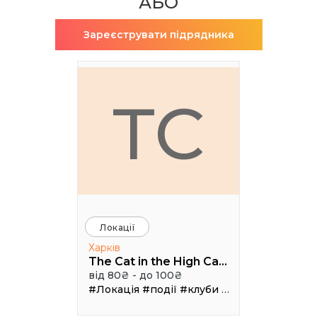
АБО
Зареєструвати підрядника
TC
Локації
Харків
The Cat in the High Castle
від 80₴ - до 100₴
#Локація
#події
#клуби
#Зал