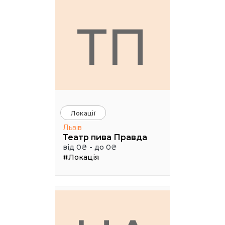
ТП
Локації
Львів
Театр пива Правда
від 0₴ - до 0₴
#Локація