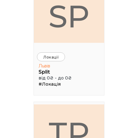
SP
Локації
Львів
Split
від 0₴ - до 0₴
#Локація
ТР