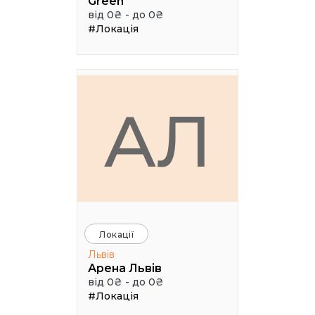
Green
від 0₴ - до 0₴
#Локація
АЛ
Локації
Львів
Арена Львів
від 0₴ - до 0₴
#Локація