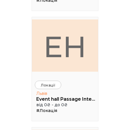
#Локація
EH
Локації
Львів
Event hall Passage Interdit
від 0₴ - до 0₴
#Локація