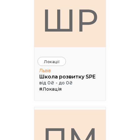
ШР
Локації
Львів
Школа розвитку SPE
від 0₴ - до 0₴
#Локація
ПМ