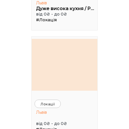
Львів
Дуже висока кухня / Pretty High Kitchen
від 0₴ - до 0₴
#Локація
Локації
Львів
від 0₴ - до 0₴