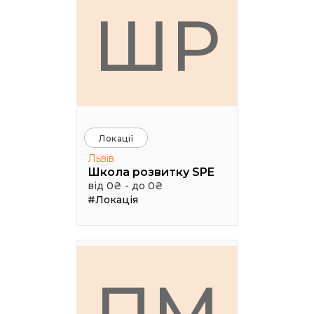
ШР
Локації
Львів
Школа розвитку SPE
від 0₴ - до 0₴
#Локація
ПМ