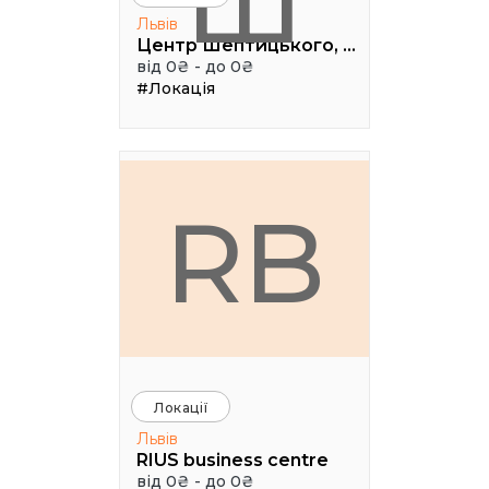
Ш
Львів
Центр Шептицького, 1 поверх, паркова аудиторія
від 0₴ - до 0₴
#Локація
RB
Локації
Львів
RIUS business centre
від 0₴ - до 0₴