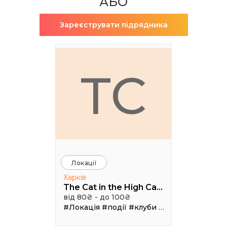
АБО
Зареєструвати підрядника
TC
Локації
Харків
The Cat in the High Castle
від 80₴ - до 100₴
#Локація
#події
#клуби
#Зал