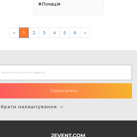
#Локація
«
1
2
3
4
5
6
»
брати налаштування