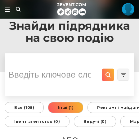
Знайди підрядника
на свою подію
Все (105)
Інші (1)
Рекламні майданч
Івент агентство (0)
Ведучі (0)
Мар