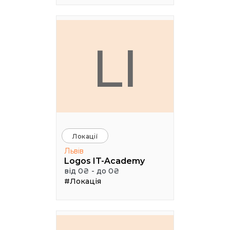
LI
Локації
Львів
Logos IT-Academy
від 0₴ - до 0₴
#Локація