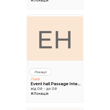
#Локація
EH
Локації
Львів
Event hall Passage Interdit
від 0₴ - до 0₴
#Локація