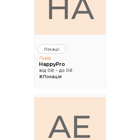
HA
Локації
Львів
HappyPro
від 0₴ - до 0₴
#Локація
AE