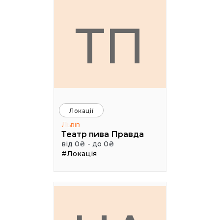
ТП
Локації
Львів
Театр пива Правда
від 0₴ - до 0₴
#Локація