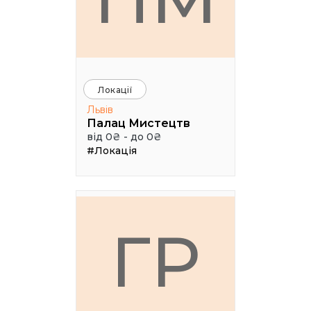
Локації
Львів
Палац Мистецтв
від 0₴ - до 0₴
#Локація
ГР