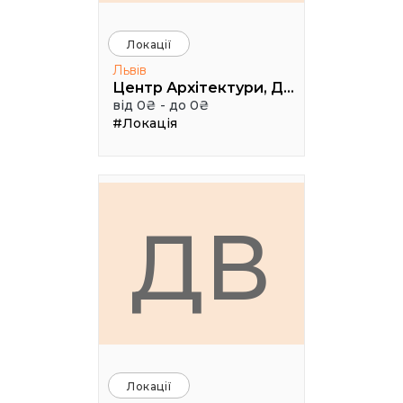
Локації
Львів
Центр Архітектури, Дизайну та Урбаністики Порохова ВЕЖА
від 0₴ - до 0₴
#Локація
ДВ
Локації