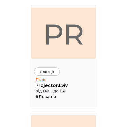
PR
Локації
Львів
Projector.Lviv
від 0₴ - до 0₴
#Локація