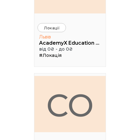
Локації
Львів
AcademyX Education Hub
від 0₴ - до 0₴
#Локація
CO