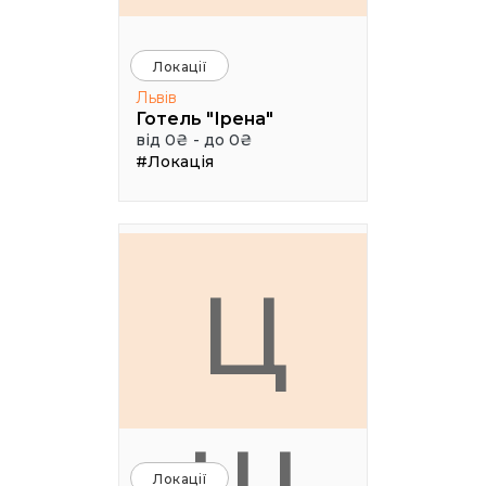
Локації
Львів
Готель "Ірена"
від 0₴ - до 0₴
#Локація
Ц
Локації