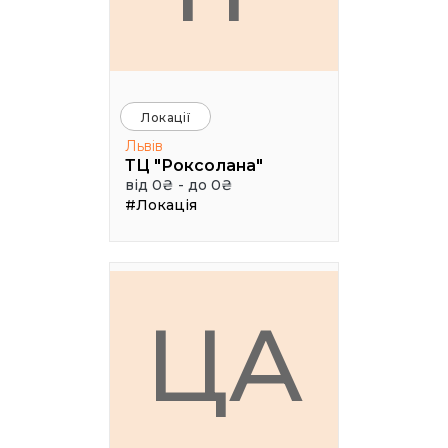
Локації
Львів
ТЦ "Роксолана"
від 0₴ - до 0₴
#Локація
ЦА