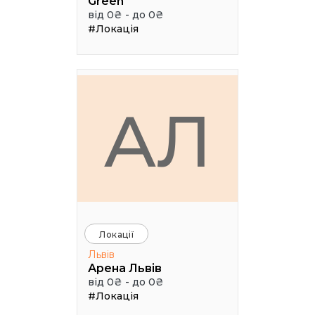
Green
від 0₴ - до 0₴
#Локація
АЛ
Локації
Львів
Арена Львів
від 0₴ - до 0₴
#Локація