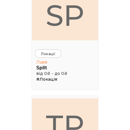
SP
Локації
Львів
Split
від 0₴ - до 0₴
#Локація
ТР