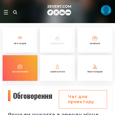
ПРО ПОДІЮ
ВІДВІДУВАЧІ
КОМПАНІЇ
ОБГОВОРЕННЯ
GAMIFICATION
ПЛАН ПОЇЗДКИ
Обговорення
Чат для
проектору
Якщо ви шукаєте в оренду місце