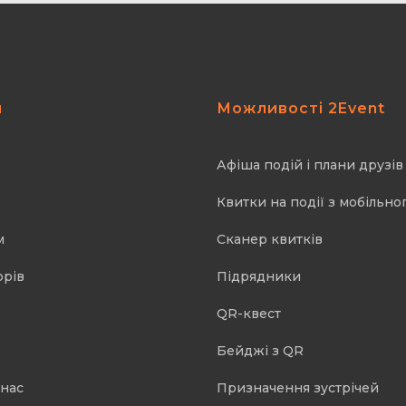
я
Можливості 2Event
Афіша подій і плани друзів
Квитки на події з мобільно
м
Cканер квитків
орів
Підрядники
QR-квест
Бейджі з QR
 нас
Призначення зустрічей