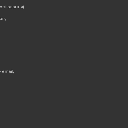
копіювання)
er,
 email,