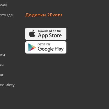
wall
Додатки 2Event
хто їде
яги
ки
ar
по місту