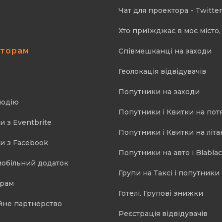
Чат для проектора - Twitter
Хто приїжджає в моє місто, 
аторам
Співмешканці на заходи
Геолокація відвідувачів
Попутники на заходи
подію
Попутники і Квитки на пот
и з Eventbrite
Попутники і Квитки на літа
и з Facebook
Попутники на авто і Blablac
мобільний додаток
Групи на Таксі і попутники 
орам
Готелі. Групові знижки
йне партнерство
Реєстрація відвідувачів