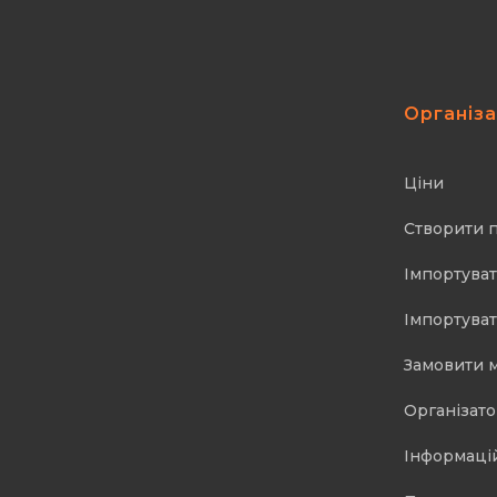
Організ
Ціни
Створити 
Імпортуват
Імпортуват
Замовити 
Організат
Інформаці