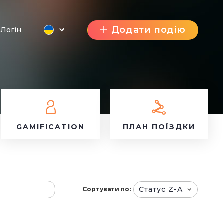
Додати подію
Логін
GAMIFICATION
ПЛАН ПОЇЗДКИ
Статус Z-A
Сортувати по: