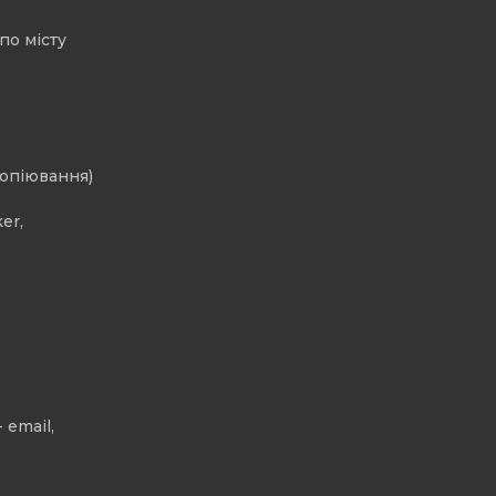
по місту
копіювання)
er,
 email,