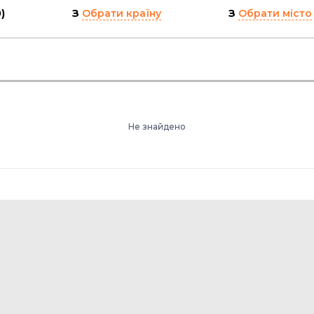
)
З
Обрати країну
З
Обрати місто
Не знайдено