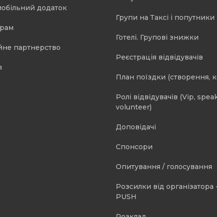
мобільний додаток
Групи на Таксі і попутники 
орам
Готелі. Групові знижки
йне партнерство
Реєстрація відвідувачів
я
План поїздки (створення, 
Ролі відвідувачів (Vip, speak
volunteer)
Доповідачі
Спонсори
Опитування / голосування
Розсилки від організатора -
PUSH
Розклад