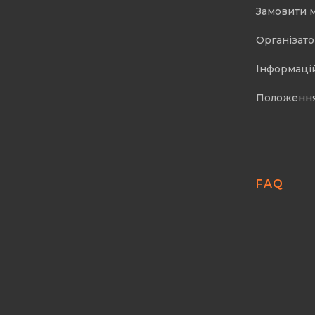
Замовити 
Організат
Інформаці
Положенн
FAQ