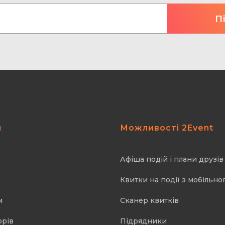
я
Можливості 2Event
Афіша подій і плани друзів
Квитки на події з мобільно
м
Cканер квитків
орів
Підрядники