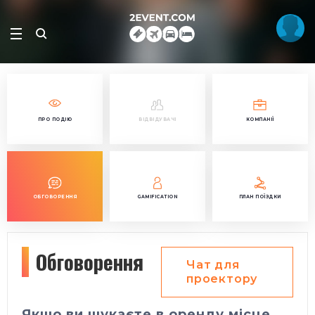
ПРО ПОДІЮ
ВІДВІДУВАЧІ
КОМПАНІЇ
ОБГОВОРЕННЯ
GAMIFICATION
ПЛАН ПОЇЗДКИ
Обговорення
Чат для
проектору
Якщо ви шукаєте в оренду місце