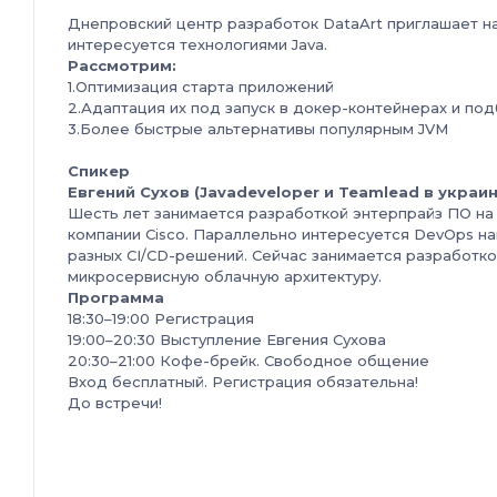
Днепровский центр разработок DataArt приглашает на 
интересуется технологиями Java.
Рассмотрим:
1.Оптимизация старта приложений
2.Адаптация их под запуск в докер-контейнерах и по
3.Более быстрые альтернативы популярным JVM
Спикер
Евгений Сухов (
J
ava
developer
и
Team
lead
в украи
Шесть лет занимается разработкой энтерпрайз ПО на J
компании Cisco. Параллельно интересуется DevOps на
разных CI/CD-решений. Сейчас занимается разработк
микросервисную облачную архитектуру.
Программа
18:30–19:00 Регистрация
19:00–20:30 Выступление Евгения Сухова
20:30–21:00 Кофе-брейк. Свободное общение
Вход бесплатный. Регистрация обязательна!
До встречи!