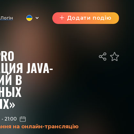
Додати подію
Логін
PRO
ЦИЯ JAVA-
ИЙ В
РНЫХ
ЯХ»
0
-
21:00
ання на онлайн-трансляцію