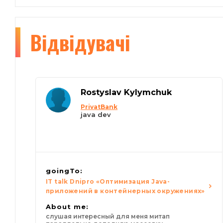
Відвідувачі
Rostyslav Kylymchuk
PrivatBank
java dev
goingTo:
IT talk Dnipro «Оптимизация Java-
приложений в контейнерных окружениях»
About me:
слушая интересный для меня митап