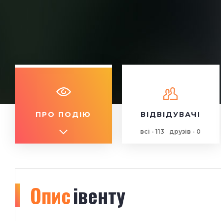
ПРО ПОДІЮ
ВІДВІДУВАЧІ
всі - 113
друзів - 0
Опис
івенту