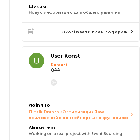
Шукаю:
Новую информацию для общего развития
Зкопіювати план подорожі
User Konst
DataArt
QAA
goingTo:
IT talk Dnipro «Оптимизация Java-
приложений в контейнерных окружениях»
About me:
Working on a real project with Event Sourcing