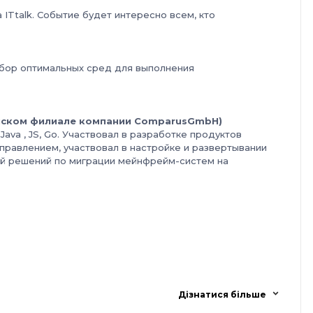
ITtalk. Событие будет интересно всем, кто
дбор оптимальных сред для выполнения
нском филиале компании
Comparus
GmbH
)
ava , JS, Go. Участвовал в разработке продуктов
правлением, участвовал в настройке и развертывании
ой решений по миграции мейнфрейм-систем на
Дізнатися більше