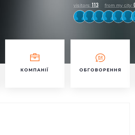
113
visitors:
from my city:
КОМПАНІЇ
ОБГОВОРЕННЯ