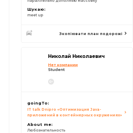
параллельно дополняю массовку
Шукаю:
meet up
Зкопіювати план подорожі
Николай Николаевич
Нет компании
Student
goingTo:
IT talk Dnipro «Оптимизация Java-
приложений в контейнерных окружениях»
About me:
Любознательность