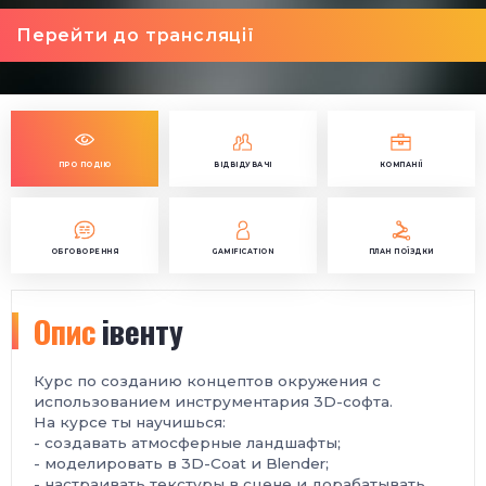
Перейти до трансляції
ПРО ПОДІЮ
ВІДВІДУВАЧІ
КОМПАНІЇ
ОБГОВОРЕННЯ
GAMIFICATION
ПЛАН ПОЇЗДКИ
Опис
івенту
Курс по созданию концептов окружения с
использованием инструментария 3D-софта.
На курсе ты научишься:
- создавать атмосферные ландшафты;
- моделировать в 3D-Coat и Blender;
- настраивать текстуры в сцене и дорабатывать