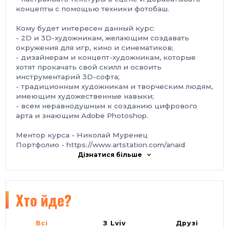
концепты с помощью техники фотобаш.
Кому будет интересен данный курс:
- 2D и 3D-художникам, желающим создавать
окружения для игр, кино и синематиков;
- дизайнерам и концепт-художникам, которые
хотят прокачать свой скилл и освоить
инструментарий 3D-софта;
- традиционным художникам и творческим людям,
имеющим художественные навыки;
- всем неравнодушным к созданию цифрового
арта и знающим Adobe Photoshop.
Ментор курса - Николай Муренец
Портфолио - https://www.artstation.com/anaid
Дізнатися більше
Старт - 20 июля
Формат - онлайн
Длительность - 3 месяца
Хто йде?
В программу курса входит - 11 лекции и 11 практик
Регистрация -
https://bit.ly/3cadqpd
Всі
З Lviv
Друзі