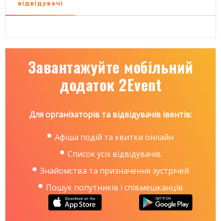
відвідувачі
Завантажуйте мобільний
додаток 2Event
Для організаторів та відвідувачів івентів:
Афіша подій та квитки онлайн
Список усіх відвідувачів
Знайомства та призначення зустрічей
Пошук попутників і співмешканців