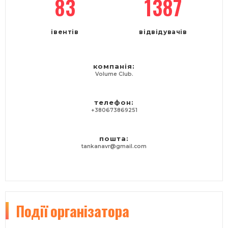
83
1387
івентів
відвідувачів
компанія:
Volume Club.
телефон:
+380673869251
пошта:
tankanavr@gmail.com
Події
організатора