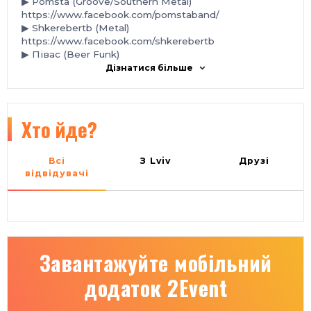
▶ Pomsta (Groove/Southern Metal)
https://www.facebook.com/pomstaband/
▶ Shkerebertb (Metal)
https://www.facebook.com/shkerebertb
▶ Півас (Beer Funk)
https://www.instagram.com/pivas_ua/
Дізнатися більше
Початок 16:00
Хто йде?
Всі
З Lviv
Друзі
відвідувачі
Завантажуйте мобільний
додаток 2Event