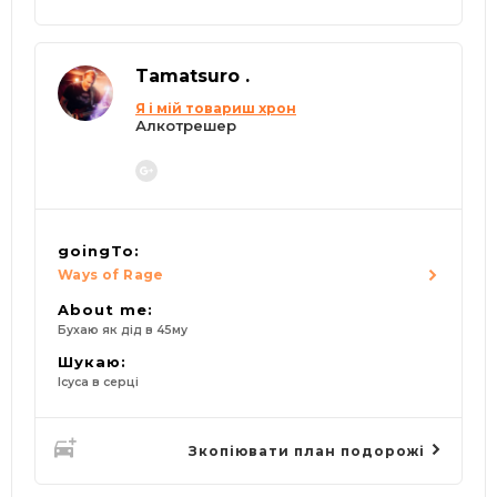
Tamatsuro .
Я і мій товариш хрон
Алкотрешер
goingTo:
Ways of Rage
About me:
Бухаю як дід в 45му
Шукаю:
Ісуса в серці
Зкопіювати план подорожі