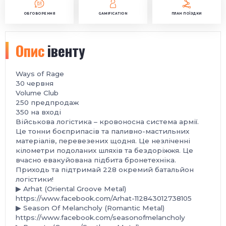
ОБГОВОРЕННЯ
GAMIFICATION
ПЛАН ПОЇЗДКИ
Опис
івенту
Ways of Rage
30 червня
Volume Club
250 предпродаж
350 на вході
Військова логістика – кровоносна система армії.
Це тонни боєприпасів та паливно-мастильних
матеріалів, перевезених щодня. Це незліченні
кілометри подоланих шляхів та бездоріжжя. Це
вчасно евакуйована підбита бронетехніка.
Приходь та підтримай 228 окремий батальйон
логістики!
▶ Arhat (Oriental Groove Metal)
https://www.facebook.com/Arhat-112843012738105
▶ Season Of Melancholy (Romantic Metal)
https://www.facebook.com/seasonofmelancholy