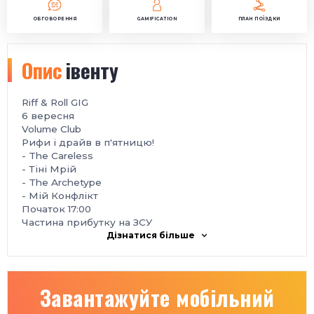
ОБГОВОРЕННЯ
GAMIFICATION
ПЛАН ПОЇЗДКИ
Опис
івенту
Riff & Roll GIG
6 вересня
Volume Club
Рифи і драйв в п'ятницю!
- The Careless
- Тіні Мрій
- The Archetype
- Мій Конфлікт
Початок 17:00
Частина прибутку на ЗСУ
Дізнатися більше
Завантажуйте мобільний