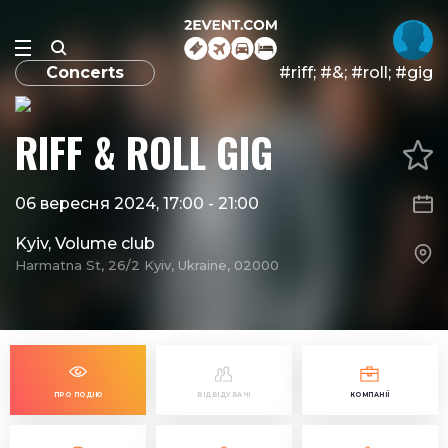
Concerts
#riff; #&; #roll; #gig
RIFF & ROLL GIG
06 вересня 2024, 17:00
-
21:00
Kyiv, Volume club
Harmatna St, 26/2 Kyiv, Ukraine, 02000
ПРО ПОДІЮ
ВІДВІДУВАЧІ
КОМПАНІЇ