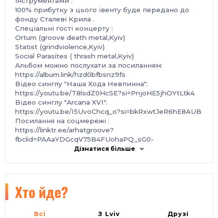
інструментами .
100% прибутку з цього івенту буде передано до
фонду Сталеві Крила .
Спеціальні гості концерту :
Ortum (groove death metal,Kyiv)
Statist (grindviolence,Kyiv)
Social Parasites ( thrash metal,Kyiv)
Альбом можно послухати за посиланням:
https://album.link/hzd0bfbsnz9fs
Відео синглу "Наша Хода Невпинна":
https://youtu.be/T8lsdZ0HcSE?si=PnjoHE5jhOYtLtk4
Відео синглу "Arcana XVI":
https://youtu.be/I5UvoChcq_o?si=bkRxwtJeR6hE8AUB
Посилання на соцмережі :
https://linktr.ee/arhatgroove?
fbclid=PAAaYDGcqV75B4FUohaPQ_sG0-
SzOm916Z2Dzi7lw-LqNZQuKImUdRPNqfFto
Дізнатися більше
Посилання на зустріч у фб:
https://www.facebook.com/events/523345270146454/
Хто йде?
Всі
З Lviv
Друзі