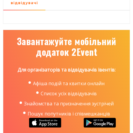
відвідувачі
Завантажуйте мобільний
додаток 2Event
Для організаторів та відвідувачів івентів:
Афіша подій та квитки онлайн
Список усіх відвідувачів
Знайомства та призначення зустрічей
Пошук попутників і співмешканців