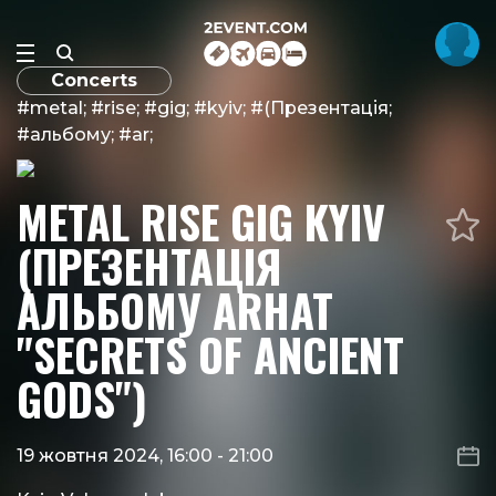
Concerts
#metal; #rise; #gig; #kyiv; #(Презентація;
#альбому; #ar;
METAL RISE GIG KYIV
(ПРЕЗЕНТАЦІЯ
АЛЬБОМУ ARHAT
"SECRETS OF ANCIENT
GODS")
19 жовтня 2024, 16:00
-
21:00