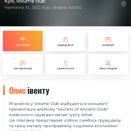
Kyiv, Volume club
Harmatna St, 26/2 Kyiv, Ukraine, 02000
ПРО ПОДІЮ
ВІДВІДУВАЧІ
КОМПАНІЇ
ОБГОВОРЕННЯ
GAMIFICATION
ПЛАН ПОЇЗДКИ
Опис
івенту
19 жовтня у Volume Club відбудеться концерт/
презентація альбому "Secrets of Ancient Gods"
київського грув/дез метал гурту Arhat.
Ця платівка представляє собою симбіоз груву,дезу
та треш металу приправлену східними етнічними