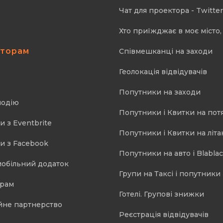
Чат для проектора - Twitter
Хто приїжджає в моє місто, 
аторам
Співмешканці на заходи
Геолокація відвідувачів
Попутники на заходи
подію
Попутники і Квитки на пот
и з Eventbrite
Попутники і Квитки на літа
и з Facebook
Попутники на авто і Blablac
мобільний додаток
Групи на Таксі і попутники 
орам
Готелі. Групові знижки
йне партнерство
Реєстрація відвідувачів