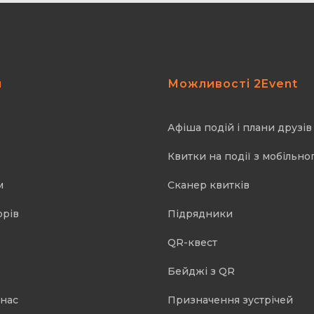
я
Можливості 2Event
Афіша подій і плани друзів
Квитки на події з мобільно
м
Cканер квитків
орів
Підрядники
QR-квест
Бейджі з QR
 нас
Призначення зустрічей