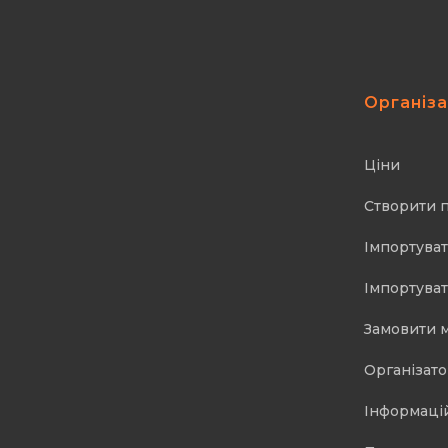
Організ
Ціни
Створити 
Імпортуват
Імпортуват
Замовити 
Організат
Інформаці