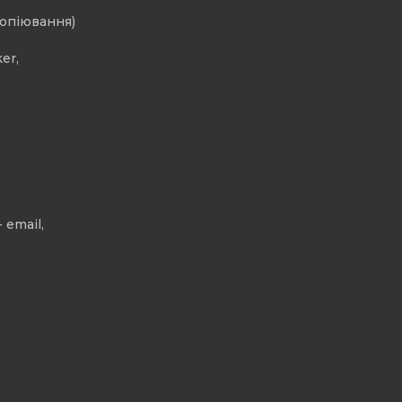
копіювання)
er,
 email,