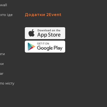
wall
Додатки 2Event
хто їде
яги
ки
ar
по місту