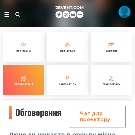
ПРО ПОДІЮ
ВІДВІДУВАЧІ
КОМПАНІЇ
ОБГОВОРЕННЯ
GAMIFICATION
ПЛАН ПОЇЗДКИ
Обговорення
Чат для
проектору
Якщо ви шукаєте в оренду місце