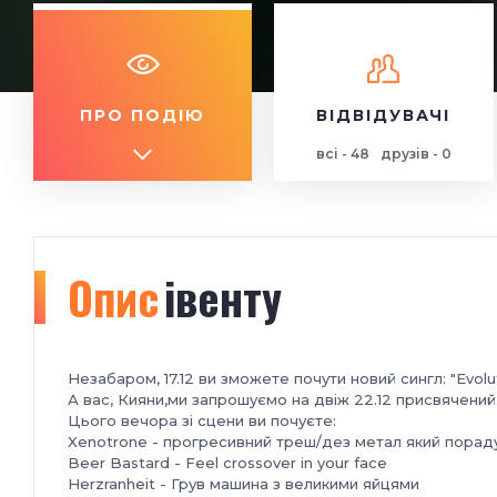
ПРО ПОДІЮ
ВІДВІДУВАЧІ
всі - 48
друзів - 0
Опис
івенту
Незабаром, 17.12 ви зможете почути новий сингл: "Evolut
А вас, Кияни,ми запрошуємо на двіж 22.12 присвячений ц
Цього вечора зі сцени ви почуєте:
Xenotrone - прогресивний треш/дез метал який пораду
Beer Bastard - Feel crossover in your face
Herzranheit - Грув машина з великими яйцями