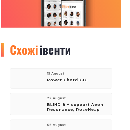
Схожі
Organizer
івенти
info
83
1387
15 August
Power Chord GIG
івентів
відвідувачів
22 August
BLIND 8 + support Aeon
Resonance, RoseHeap
компанія:
Volume Club.
08 August