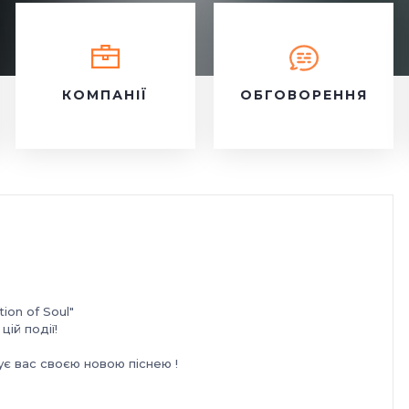
КОМПАНІЇ
ОБГОВОРЕННЯ
ion of Soul"
ій події!
є вас своєю новою піснею !