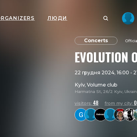
ORGANIZERS
ЛЮДИ
Concerts
Offici
EVOLUTION O
22 грудня 2024, 16:00
-
2
Kyiv, Volume club
Harmatna St, 26/2 Kyiv, Ukrai
48
0
visitors:
from my city: