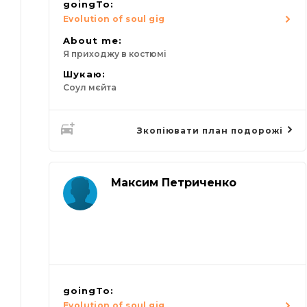
goingTo:
Evolution of soul gig
About me:
Я приходжу в костюмі
Шукаю:
Соул мєйта
Зкопіювати план подорожі
Максим Петриченко
goingTo:
Evolution of soul gig