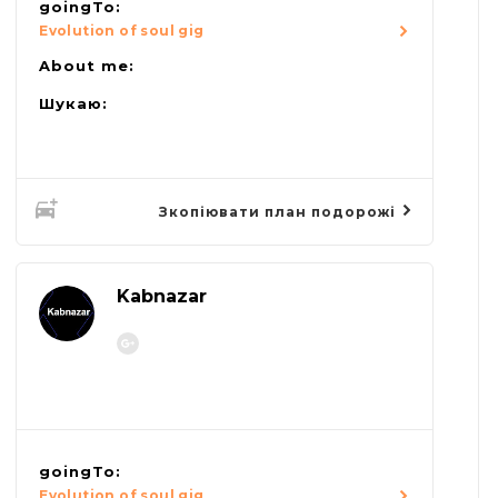
goingTo:
Evolution of soul gig
About me:
Шукаю:
Зкопіювати план подорожі
Kabnazar
goingTo:
Evolution of soul gig