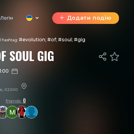
Додати подію
Логін
#evolution; #of; #soul; #gig
al hashtag:
F SOUL GIG
1:00
ne, 02000
0
friends: