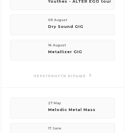
Youthex - ALTER EGO tour
телефон:
+380673869251
09 August
Dry Sound GIG
пошта:
tankanavr@gmail.com
16 August
Metallizer GIG
Події
організатора
ПЕРЕГЛЯНУТИ БІЛЬШЕ
27 May
Melodic Metal Mass
17 June