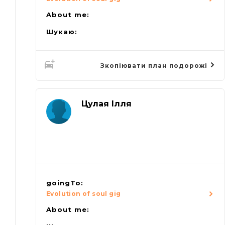
About me:
Шукаю:
Зкопіювати план подорожі
Цулая Ілля
goingTo:
Evolution of soul gig
About me: