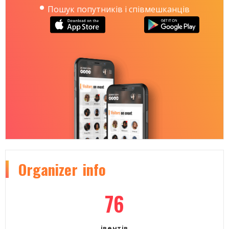
Пошук попутників і співмешканців
Organizer
info
76
івентів